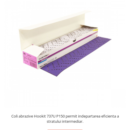
Protectie piele
Protectie vizuala
Vopsire
Sisteme si pahare PPS
Pahare de amestec
Curatare
Tinichigerie
Coli abrazive Hookit 737U P150 permit indepartarea eficienta a
stratului intermediar.