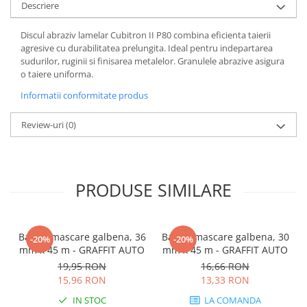
Descriere
Discul abraziv lamelar Cubitron II P80 combina eficienta taierii
agresive cu durabilitatea prelungita. Ideal pentru indepartarea
sudurilor, ruginii si finisarea metalelor. Granulele abrazive asigura
o taiere uniforma.
Informatii conformitate produs
Review-uri
(0)
PRODUSE SIMILARE
Banda mascare galbena, 36
Banda mascare galbena, 30
-20%
-20%
mm x 45 m - GRAFFIT AUTO
mm x 45 m - GRAFFIT AUTO
19,95 RON
16,66 RON
15,96 RON
13,33 RON
IN STOC
LA COMANDA