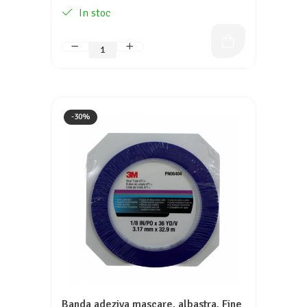
In stoc
-30%
Banda adeziva mascare, albastra, Fine