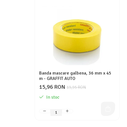
Protectie piele
Protectie vizuala
Vopsire
Sisteme si pahare PPS
Pahare de amestec
Curatare
Tinichigerie
Banda mascare galbena, 36 mm x 45
m - GRAFFIT AUTO
15,96 RON
19,95 RON
In stoc