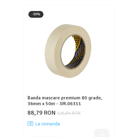
-30%
Banda mascare premium 80 grade,
36mm x 50m - 3M.06311
88,79 RON
126,84 RON
La comanda