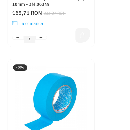
10mm - 3M.06349
163,71 RON
233,87 RON
La comanda
-30%