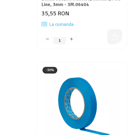
Line, 3mm - 3M.06404
35,55 RON
La comanda
-30%