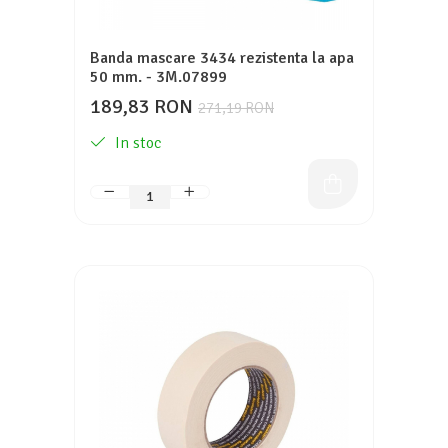
Banda mascare 3434 rezistenta la apa
50 mm. - 3M.07899
189,83 RON
271,19 RON
In stoc