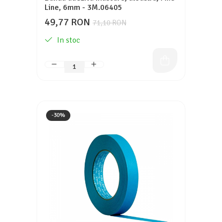
Line, 6mm - 3M.06405
49,77 RON
71,10 RON
In stoc
-30%