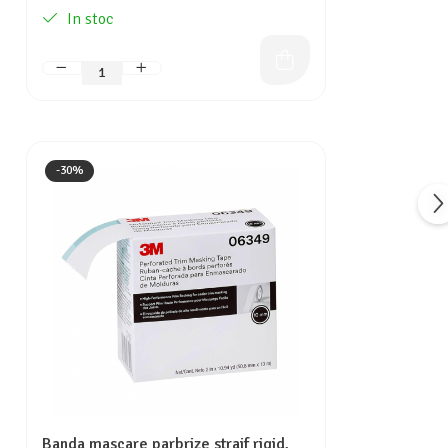
In stoc
-30%
Banda mascare parbrize straif rigid,