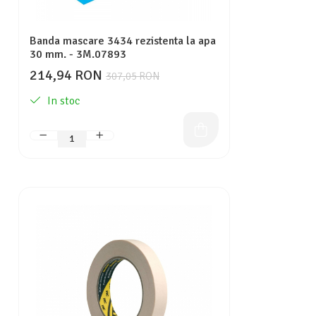
Banda mascare 3434 rezistenta la apa
30 mm. - 3M.07893
214,94 RON
307,05 RON
In stoc