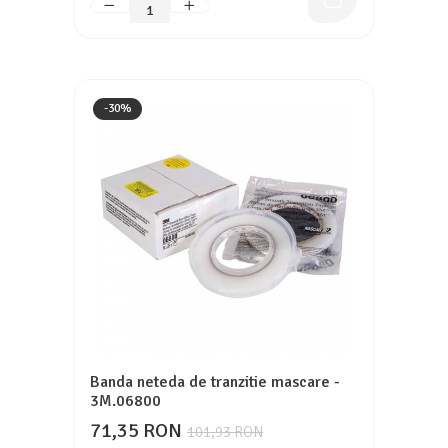
-30%
Banda neteda de tranzitie mascare -
3M.06800
71,35 RON
101,93 RON