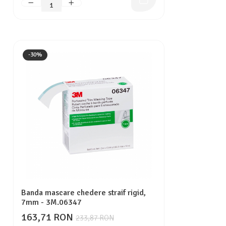
-30%
Banda mascare chedere straif rigid,
7mm - 3M.06347
163,71 RON
233,87 RON