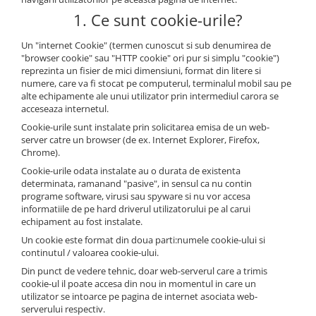
Protectie piele
1. Ce sunt cookie-urile?
Protectie vizuala
Un "internet Cookie" (termen cunoscut si sub denumirea de
Vopsire
"browser cookie" sau "HTTP cookie" ori pur si simplu "cookie")
Sisteme si pahare PPS
reprezinta un fisier de mici dimensiuni, format din litere si
numere, care va fi stocat pe computerul, terminalul mobil sau pe
Pahare de amestec
alte echipamente ale unui utilizator prin intermediul carora se
Curatare
acceseaza internetul.
Tinichigerie
Cookie-urile sunt instalate prin solicitarea emisa de un web-
server catre un browser (de ex. Internet Explorer, Firefox,
Chrome).
Cookie-urile odata instalate au o durata de existenta
determinata, ramanand "pasive", in sensul ca nu contin
programe software, virusi sau spyware si nu vor accesa
informatiile de pe hard driverul utilizatorului pe al carui
echipament au fost instalate.
Un cookie este format din doua parti:numele cookie-ului si
continutul / valoarea cookie-ului.
Din punct de vedere tehnic, doar web-serverul care a trimis
cookie-ul il poate accesa din nou in momentul in care un
utilizator se intoarce pe pagina de internet asociata web-
serverului respectiv.