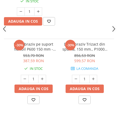
IN STOC
Protectie piele
Protectie vizuala
Vopsire
ADAUGA IN COS
Sisteme si pahare PPS
Pahare de amestec
Curatare
Disc abraziv pe suport
Disc abraziv Trizact din
-30%
-30%
Tinichigerie
flexibil P600 150 mm -
spuma, 150 mm., P1000 -
3M.33539
3M.02090
553,70 RON
856,53 RON
387,59 RON
599,57 RON
IN STOC
LA COMANDA
ADAUGA IN COS
ADAUGA IN COS