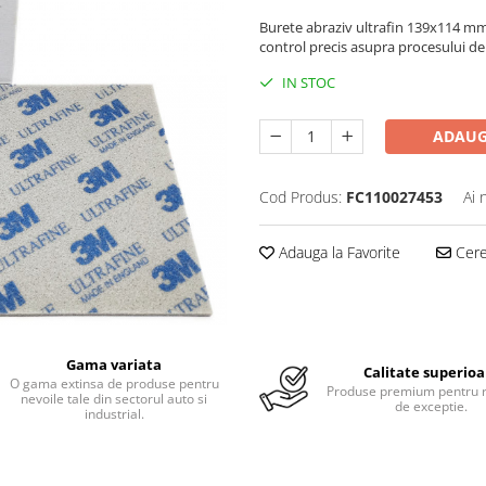
Burete abraziv ultrafin 139x114 mm e
control precis asupra procesului de 
IN STOC
ADAUG
Cod Produs:
FC110027453
Ai 
Adauga la Favorite
Cere 
Gama variata
Calitate superioa
O gama extinsa de produse pentru
Produse premium pentru r
nevoile tale din sectorul auto si
de exceptie.
industrial.