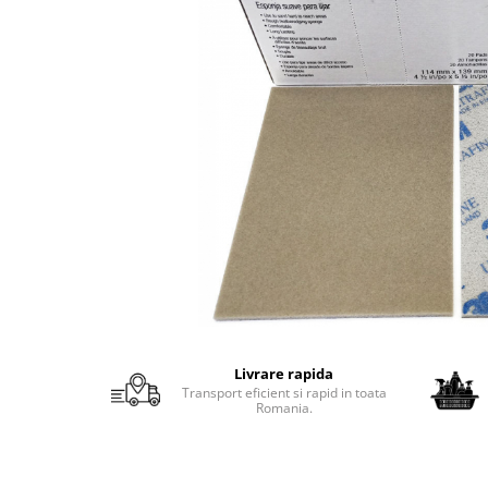
Protectie piele
Protectie vizuala
Vopsire
Sisteme si pahare PPS
Pahare de amestec
Curatare
Tinichigerie
Livrare rapida
Transport eficient si rapid in toata
Romania.