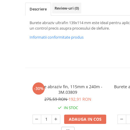
Review-uri
(0)
Descriere
Burete abraziv ultrafin 139x114 mm este ideal pentru aplicat
un control precis asupra procesului de slefuire.
Informatii conformitate produs
Burete abraziv fin, 115mm x 240m -
Burete 
-30%
3M.03809
275,59 RON
192,91 RON
IN STOC
ADAUGA IN COS