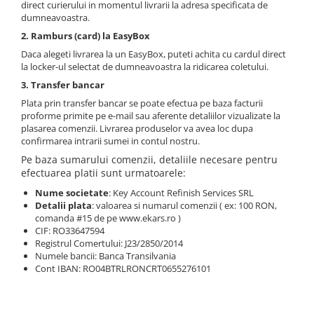
direct curierului in momentul livrarii la adresa specificata de
Protectie piele
dumneavoastra.
Protectie vizuala
2. Ramburs (card) la EasyBox
Vopsire
Daca alegeti livrarea la un EasyBox, puteti achita cu cardul direct
la locker-ul selectat de dumneavoastra la ridicarea coletului.
Sisteme si pahare PPS
3. Transfer bancar
Pahare de amestec
Plata prin transfer bancar se poate efectua pe baza facturii
Curatare
proforme primite pe e-mail sau aferente detaliilor vizualizate la
Tinichigerie
plasarea comenzii. Livrarea produselor va avea loc dupa
confirmarea intrarii sumei in contul nostru.
Pe baza sumarului comenzii, detaliile necesare pentru
efectuarea platii sunt urmatoarele:
Nume societate
: Key Account Refinish Services SRL
Detalii plata
: valoarea si numarul comenzii ( ex: 100 RON,
comanda #15 de pe www.ekars.ro )
CIF: RO33647594
Registrul Comertului: J23/2850/2014
Numele bancii: Banca Transilvania
Cont IBAN: RO04BTRLRONCRT0655276101