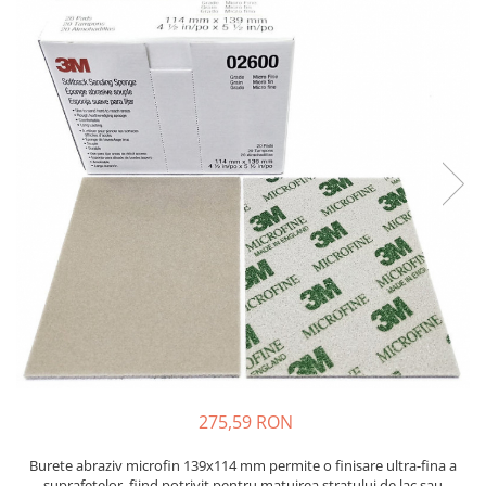
Protectie piele
Protectie vizuala
Vopsire
Sisteme si pahare PPS
Pahare de amestec
Curatare
Tinichigerie
275,59 RON
Burete abraziv microfin 139x114 mm permite o finisare ultra-fina a
suprafetelor, fiind potrivit pentru matuirea stratului de lac sau