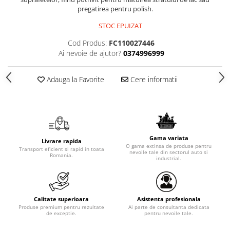
pregatirea pentru polish.
STOC EPUIZAT
Cod Produs:
FC110027446
Ai nevoie de ajutor?
0374996999
Adauga la Favorite
Cere informatii
Gama variata
Livrare rapida
O gama extinsa de produse pentru
Transport eficient si rapid in toata
nevoile tale din sectorul auto si
Romania.
industrial.
Calitate superioara
Asistenta profesionala
Produse premium pentru rezultate
Ai parte de consultanta dedicata
de exceptie.
pentru nevoile tale.