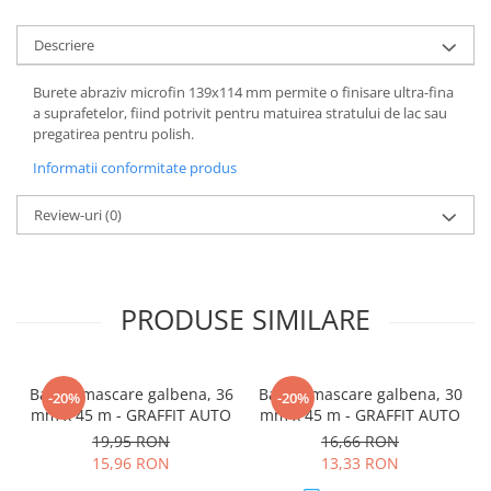
Descriere
Burete abraziv microfin 139x114 mm permite o finisare ultra-fina
a suprafetelor, fiind potrivit pentru matuirea stratului de lac sau
pregatirea pentru polish.
Informatii conformitate produs
Review-uri
(0)
PRODUSE SIMILARE
Banda mascare galbena, 36
Banda mascare galbena, 30
-20%
-20%
mm x 45 m - GRAFFIT AUTO
mm x 45 m - GRAFFIT AUTO
19,95 RON
16,66 RON
15,96 RON
13,33 RON