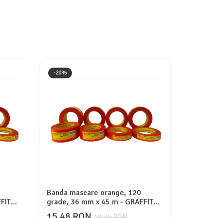
-20%
-30%
Banda mascare orange, 120
Banda du
FIT
grade, 36 mm x 45 m - GRAFFIT
mm. x 2
AUTO
15,48 RON
129,2
19,35 RON