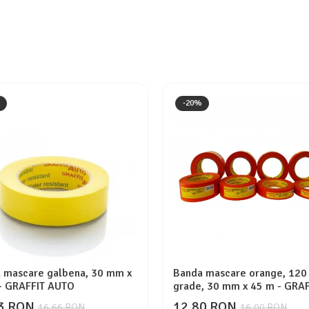
-20%
 mascare galbena, 30 mm x
Banda mascare orange, 120
- GRAFFIT AUTO
grade, 30 mm x 45 m - GRAF
AUTO
3 RON
12,80 RON
16,66 RON
16,00 RON