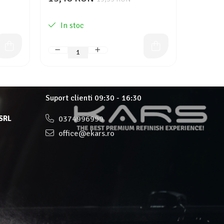
184,67 
In stoc
In st
Suport clienti
09:30 - 16:30
 SRL
0374996999
office@ekars.ro