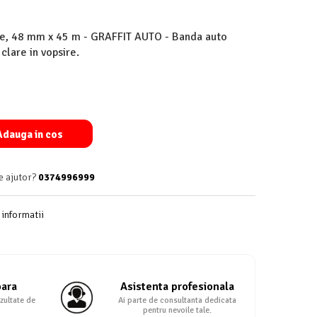
e, 48 mm x 45 m - GRAFFIT AUTO - Banda auto
clare in vopsire.
dauga in cos
e ajutor?
0374996999
informatii
oara
Asistenta profesionala
zultate de
Ai parte de consultanta dedicata
pentru nevoile tale.