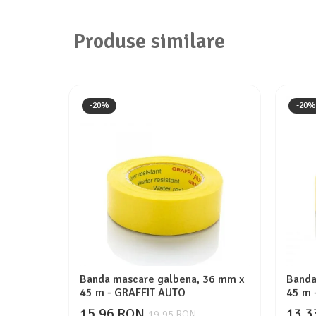
Produse similare
-20%
-20%
Banda mascare galbena, 36 mm x
Banda
45 m - GRAFFIT AUTO
45 m 
15,96 RON
13,3
19,95 RON