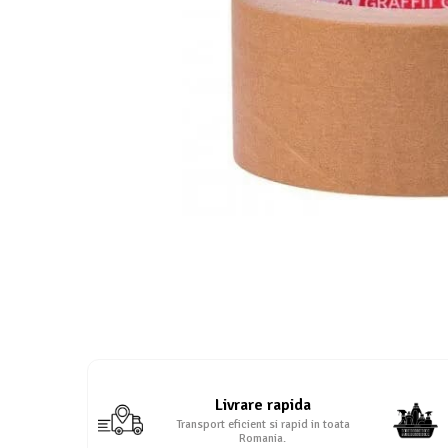
Protectie piele
Protectie vizuala
Vopsire
Sisteme si pahare PPS
Pahare de amestec
Curatare
Tinichigerie
Livrare rapida
Transport eficient si rapid in toata
Romania.