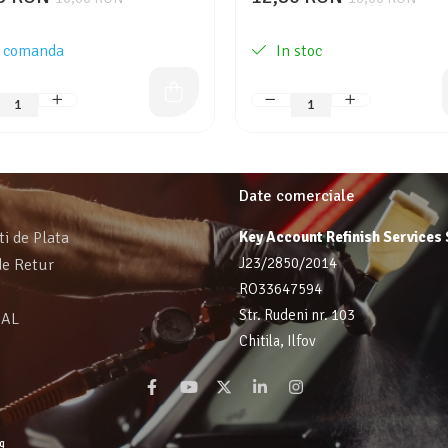
 comanda
In stoc
Date comerciale
ti de Plata
Key Account Refinish Services
J23/2850/2014
de Retur
RO33647594
Str. Rudeni nr. 103
SAL
Chitila, Ilfov
g