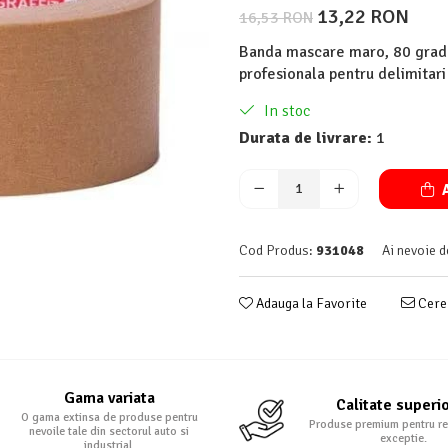
13,22 RON
16,53 RON
Banda mascare maro, 80 grad
profesionala pentru delimitari 
In stoc
Durata de livrare:
1
A
Cod Produs:
931048
Ai nevoie d
Adauga la Favorite
Cere 
Gama variata
Calitate superi
O gama extinsa de produse pentru
Produse premium pentru re
nevoile tale din sectorul auto si
exceptie.
industrial.