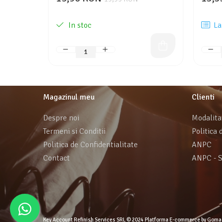
In stoc
La
Magazinul meu
Clienti
Despre noi
Modalita
Termeni si Conditii
Politica 
Politica de Confidentialitate
ANPC
Contact
ANPC - 
Key Account Refinish Services SRL © 2024
Platforma E-commerce by Goma