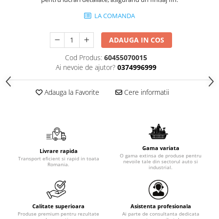
LA COMANDA
ADAUGA IN COS
Cod Produs:
60455070015
Ai nevoie de ajutor?
0374996999
Adauga la Favorite
Cere informatii
Gama variata
Livrare rapida
O gama extinsa de produse pentru
Transport eficient si rapid in toata
nevoile tale din sectorul auto si
Romania.
industrial.
Calitate superioara
Asistenta profesionala
Produse premium pentru rezultate
Ai parte de consultanta dedicata