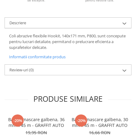
de exceptie.
pentru nevoile tale.
Descriere
Coli abrazive flexibile Hookit, 140x171 mm, P800, sunt concepute
pentru lucrari detaliate, permitand o prelucrare eficienta a
suprafetelor delicate.
Informatii conformitate produs
Review-uri
(0)
PRODUSE SIMILARE
Banda mascare galbena, 36
Banda mascare galbena, 30
-20%
-20%
mm x 45 m - GRAFFIT AUTO
mm x 45 m - GRAFFIT AUTO
19,95 RON
16,66 RON