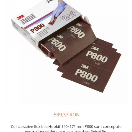
Protectie piele
Protectie vizuala
Vopsire
Sisteme si pahare PPS
Pahare de amestec
Curatare
Tinichigerie
599,37 RON
Coli abrazive flexibile Hookit 140x171 mm P800 sunt concepute
pentru lucrari detaliate, asigurand un finisaj fin.