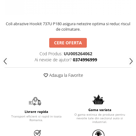
Coli abrazive Hookit 737U P180 asigura netezire optima si reduc riscul
de colmatare.
CERE OFERTA
Cod Produs:
UU005264062
Ai nevoie de ajutor?
0374996999
Adauga la Favorite
Gama variata
Livrare rapida
O gama extinsa de produse pentru
Transport eficient si rapid in toata
nevoile tale din sectorul auto si
Romania.
industrial.