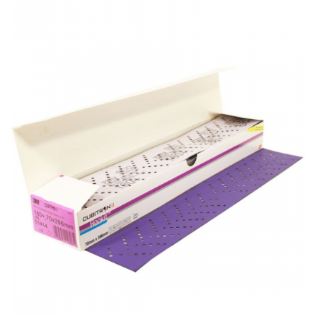
Protectie piele
Protectie vizuala
Vopsire
Sisteme si pahare PPS
Pahare de amestec
Curatare
Tinichigerie