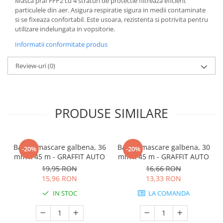
Masca praf FFP2 cu 4 straturi de protectie filtreaza eficient
particulele din aer. Asigura respiratie sigura in medii contaminate
si se fixeaza confortabil. Este usoara, rezistenta si potrivita pentru
utilizare indelungata in vopsitorie.
Informatii conformitate produs
Review-uri
(0)
PRODUSE SIMILARE
Banda mascare galbena, 36
Banda mascare galbena, 30
-20%
-20%
mm x 45 m - GRAFFIT AUTO
mm x 45 m - GRAFFIT AUTO
19,95 RON
16,66 RON
15,96 RON
13,33 RON
IN STOC
LA COMANDA