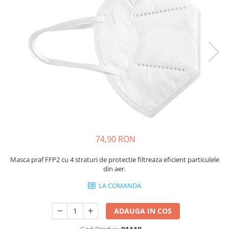
Protectie piele
Protectie vizuala
Vopsire
Sisteme si pahare PPS
Pahare de amestec
Curatare
Tinichigerie
74,90 RON
Masca praf FFP2 cu 4 straturi de protectie filtreaza eficient particulele
din aer.
LA COMANDA
ADAUGA IN COS