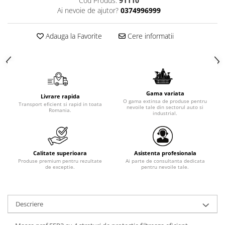
Cod Produs:
91110
Ai nevoie de ajutor?
0374996999
Adauga la Favorite
Cere informatii
Gama variata
Livrare rapida
O gama extinsa de produse pentru
Transport eficient si rapid in toata
nevoile tale din sectorul auto si
Romania.
industrial.
Calitate superioara
Asistenta profesionala
Produse premium pentru rezultate
Ai parte de consultanta dedicata
de exceptie.
pentru nevoile tale.
Descriere