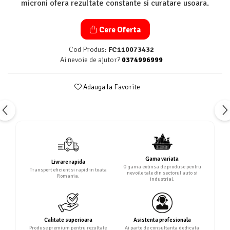
microni ofera rezultate constante si curatare usoara.
Cere Oferta
Cod Produs:
FC110073432
Ai nevoie de ajutor?
0374996999
Adauga la Favorite
Gama variata
Livrare rapida
O gama extinsa de produse pentru
Transport eficient si rapid in toata
nevoile tale din sectorul auto si
Romania.
industrial.
Calitate superioara
Asistenta profesionala
Produse premium pentru rezultate
Ai parte de consultanta dedicata