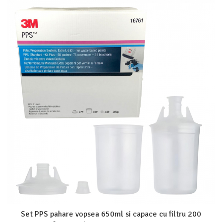
Protectie piele
Protectie vizuala
Vopsire
Sisteme si pahare PPS
Pahare de amestec
Curatare
Tinichigerie
Set PPS pahare vopsea 650ml si capace cu filtru 200