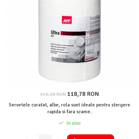
Protectie piele
Protectie vizuala
Vopsire
Sisteme si pahare PPS
Pahare de amestec
Curatare
Tinichigerie
118,78 RON
158,38 RON
Servetele curatat, albe, rola sunt ideale pentru stergere
rapida si fara scame.
In stoc