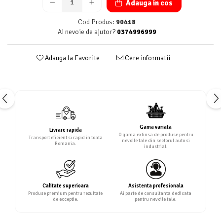
Adauga in cos
Cod Produs:
90418
Ai nevoie de ajutor?
0374996999
Adauga la Favorite
Cere informatii
Gama variata
Livrare rapida
O gama extinsa de produse pentru
Transport eficient si rapid in toata
nevoile tale din sectorul auto si
Romania.
industrial.
Calitate superioara
Asistenta profesionala
Produse premium pentru rezultate
Ai parte de consultanta dedicata
de exceptie.
pentru nevoile tale.