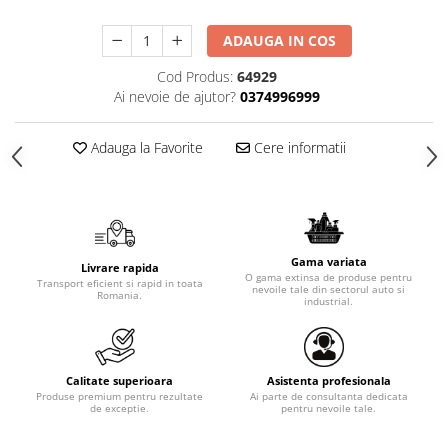
ADAUGA IN COS
Cod Produs:
64929
Ai nevoie de ajutor?
0374996999
Adauga la Favorite
Cere informatii
Gama variata
Livrare rapida
O gama extinsa de produse pentru
Transport eficient si rapid in toata
nevoile tale din sectorul auto si
Romania.
industrial.
Calitate superioara
Asistenta profesionala
Produse premium pentru rezultate
Ai parte de consultanta dedicata
de exceptie.
pentru nevoile tale.