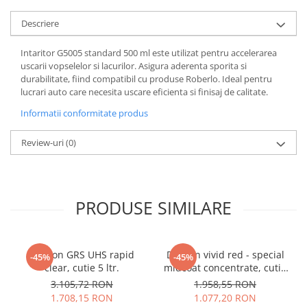
Descriere
Intaritor G5005 standard 500 ml este utilizat pentru accelerarea
uscarii vopselelor si lacurilor. Asigura aderenta sporita si
durabilitate, fiind compatibil cu produse Roberlo. Ideal pentru
lucrari auto care necesita uscare eficienta si finisaj de calitate.
Informatii conformitate produs
Review-uri
(0)
PRODUSE SIMILARE
Deltron GRS UHS rapid
Deltron vivid red - special
-45%
-45%
clear, cutie 5 ltr.
midcoat concentrate, cutie
0,330 ltr.
3.105,72 RON
1.958,55 RON
1.708,15 RON
1.077,20 RON