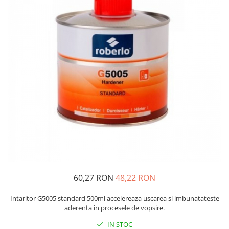
Protectie piele
Protectie vizuala
Vopsire
Sisteme si pahare PPS
Pahare de amestec
Curatare
Tinichigerie
60,27 RON
48,22 RON
Intaritor G5005 standard 500ml accelereaza uscarea si imbunatateste
aderenta in procesele de vopsire.
IN STOC