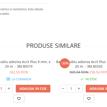
ienta si rezistenta. Este ideala
rabila.
PRODUSE SIMILARE
ublu adeziva Acril Plus 9 mm. x
Banda dublu adeziva Acril Plus
-30%
20 m. - 3M.80319
20 m. - 3M.80320
262,50 RON
369,34 RON
258,54 RO
LA COMANDA
IN STOC
ADAUGA IN COS
ADAUGA I