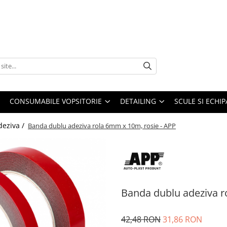
CONSUMABILE VOPSITORIE
DETAILING
SCULE SI ECHI
deziva /
Banda dublu adeziva rola 6mm x 10m, rosie - APP
Banda dublu adeziva r
42,48 RON
31,86 RON