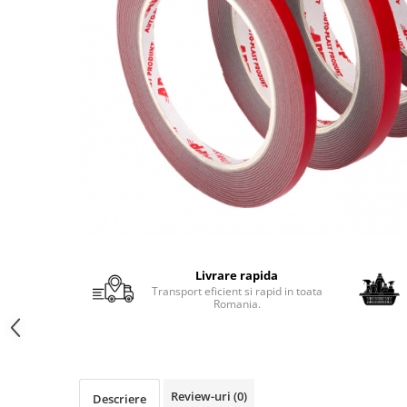
Protectie piele
Protectie vizuala
Vopsire
Sisteme si pahare PPS
Pahare de amestec
Curatare
Tinichigerie
Livrare rapida
Transport eficient si rapid in toata
Romania.
Review-uri
(0)
Descriere