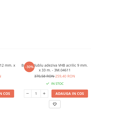
 12 mm. x
Banda dublu adeziva VHB acrilic 9 mm.
Banda dubl
-30%
x 33 m. - 3M.04611
N
370,58 RON
259,40 RON
IN STOC
N COS
ADAUGA IN COS