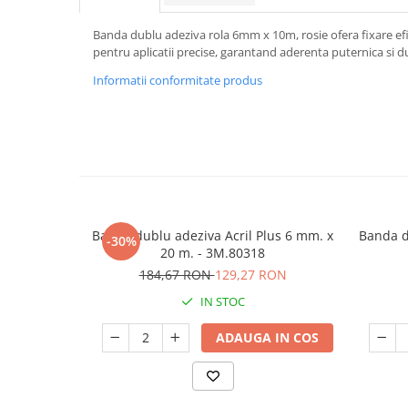
Banda dublu adeziva rola 6mm x 10m, rosie ofera fixare efic
pentru aplicatii precise, garantand aderenta puternica si du
Informatii conformitate produs
Banda dublu adeziva Acril Plus 6 mm. x
Banda d
-30%
20 m. - 3M.80318
184,67 RON
129,27 RON
IN STOC
ADAUGA IN COS