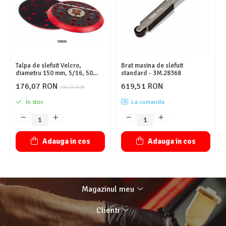
Talpa de slefuit Velcro,
Brat masina de slefuit
diametru 150 mm, 5/16, 50
standard - 3M.28368
gauri, soft - NTools
176,07 RON
619,51 RON
234,76 RON
In stoc
La comanda
Adauga in cos
Adauga in cos
Magazinul meu
Clienti