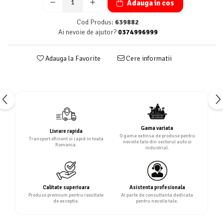
Adauga in cos
Cod Produs:
639882
Ai nevoie de ajutor?
0374996999
Adauga la Favorite
Cere informatii
Gama variata
Livrare rapida
O gama extinsa de produse pentru
Transport eficient si rapid in toata
nevoile tale din sectorul auto si
Romania.
industrial.
Calitate superioara
Asistenta profesionala
Produse premium pentru rezultate
Ai parte de consultanta dedicata
de exceptie.
pentru nevoile tale.