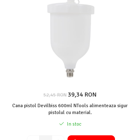
Protectie piele
Protectie vizuala
Vopsire
Sisteme si pahare PPS
Pahare de amestec
Curatare
Tinichigerie
39,34 RON
52,45 RON
Cana pistol Devilbiss 600ml NTools alimenteaza sigur
pistolul cu material.
In stoc