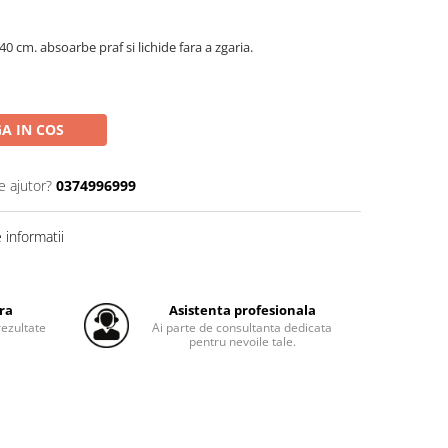
0 cm. absoarbe praf si lichide fara a zgaria.
A IN COS
e ajutor?
0374996999
informatii
ra
Asistenta profesionala
ezultate
Ai parte de consultanta dedicata
pentru nevoile tale.