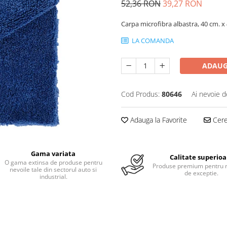
52,36 RON
39,27 RON
Carpa microfibra albastra, 40 cm. x 4
LA COMANDA
ADAUG
Cod Produs:
80646
Ai nevoie d
Adauga la Favorite
Cere 
Gama variata
Calitate superioa
O gama extinsa de produse pentru
Produse premium pentru r
nevoile tale din sectorul auto si
de exceptie.
industrial.