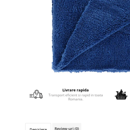
Protectie piele
Protectie vizuala
Vopsire
Sisteme si pahare PPS
Pahare de amestec
Curatare
Tinichigerie
Livrare rapida
Transport eficient si rapid in toata
Romania.
Review-uri
(0)
Descriere