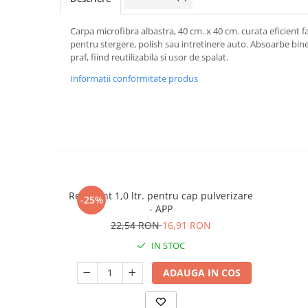
Carpa microfibra albastra, 40 cm. x 40 cm. curata eficient fa
pentru stergere, polish sau intretinere auto. Absoarbe bine l
praf, fiind reutilizabila si usor de spalat.
Informatii conformitate produs
Recipient 1,0 ltr. pentru cap pulverizare
-25%
- APP
22,54 RON
16,91 RON
IN STOC
ADAUGA IN COS