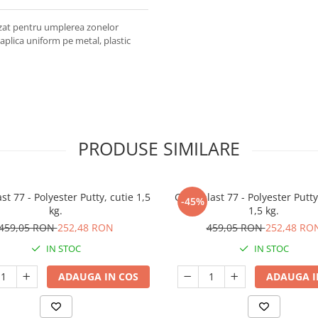
ilizat pentru umplerea zonelor
 aplica uniform pe metal, plastic
PRODUSE SIMILARE
st 77 - Polyester Putty, cutie 1,5
Galvaplast 77 - Polyester Putty
-45%
kg.
1,5 kg.
459,05 RON
252,48 RON
459,05 RON
252,48 RO
IN STOC
IN STOC
ADAUGA IN COS
ADAUGA I