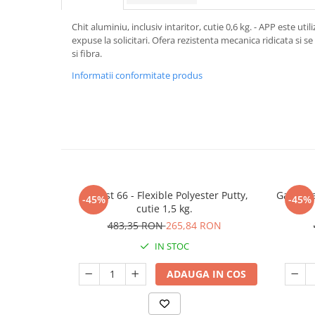
Chit aluminiu, inclusiv intaritor, cutie 0,6 kg. - APP este ut
expuse la solicitari. Ofera rezistenta mecanica ridicata si se
si fibra.
Informatii conformitate produs
Iviplast 66 - Flexible Polyester Putty,
Galvapla
-45%
-45%
cutie 1,5 kg.
483,35 RON
265,84 RON
IN STOC
ADAUGA IN COS