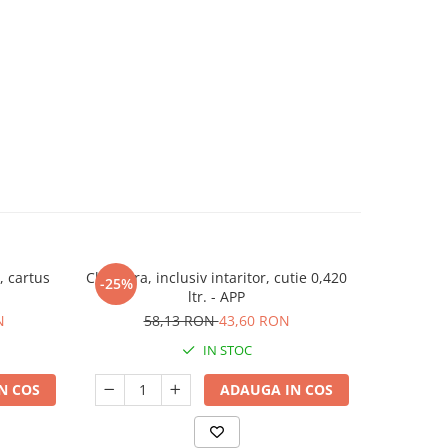
, cartus
Chit fibra, inclusiv intaritor, cutie 0,420
Chit fibra, 
-25%
ltr. - APP
N
58,13 RON
43,60 RON
IN STOC
N COS
ADAUGA IN COS