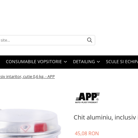
CONSUMABILE VOPSITORIE
DETAILING
SCULE SI ECHI
siv intaritor, cutie 0,6 kg. - APP
Chit aluminiu, inclusiv 
45,08 RON