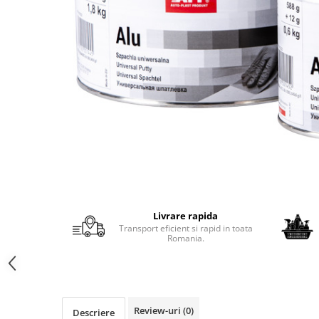
Protectie piele
Protectie vizuala
Vopsire
Sisteme si pahare PPS
Pahare de amestec
Curatare
Tinichigerie
Livrare rapida
Transport eficient si rapid in toata
Romania.
Review-uri
(0)
Descriere