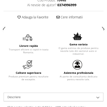
Cod Produs:
10448
Ai nevoie de ajutor?
0374996999
Adauga la Favorite
Cere informatii
Gama variata
Livrare rapida
O gama extinsa de produse pentru
Transport eficient si rapid in toata
nevoile tale din sectorul auto si
Romania.
industrial.
Calitate superioara
Asistenta profesionala
Produse premium pentru rezultate
Ai parte de consultanta dedicata
de exceptie.
pentru nevoile tale.
Descriere