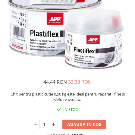
Protectie piele
Protectie vizuala
Vopsire
Sisteme si pahare PPS
Pahare de amestec
Curatare
Tinichigerie
44,44 RON
33,33 RON
Chit pentru plastic cutie 0,50 kg este ideal pentru reparatii fine si
slefuire usoara.
IN STOC
ADAUGA IN COS