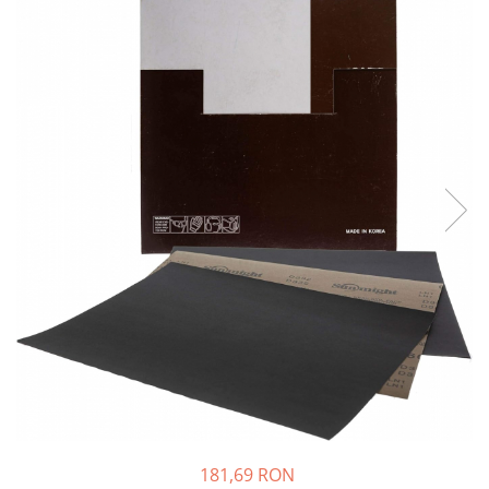
Protectie piele
Protectie vizuala
Vopsire
Sisteme si pahare PPS
Pahare de amestec
Curatare
Tinichigerie
181,69 RON