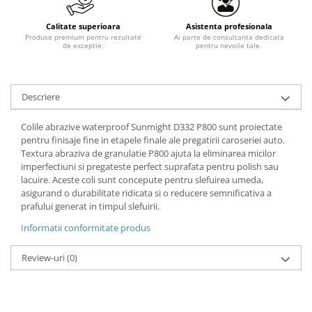
Calitate superioara
Asistenta profesionala
Produse premium pentru rezultate
Ai parte de consultanta dedicata
de exceptie.
pentru nevoile tale.
Descriere
Colile abrazive waterproof Sunmight D332 P800 sunt proiectate
pentru finisaje fine in etapele finale ale pregatirii caroseriei auto.
Textura abraziva de granulatie P800 ajuta la eliminarea micilor
imperfectiuni si pregateste perfect suprafata pentru polish sau
lacuire. Aceste coli sunt concepute pentru slefuirea umeda,
asigurand o durabilitate ridicata si o reducere semnificativa a
prafului generat in timpul slefuirii.
Informatii conformitate produs
Review-uri
(0)