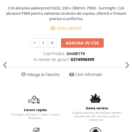
Coli abrazive waterproof D332, 230 x 280mm, P800 - Sunmight, Coli
abrazive P800 pentru netezirea stratului de vopsea, oferind o finisare
precisa si uniforma.
STOC LIMITAT
ADAUGA IN COS
Cod Produs:
Sm08119
Ai nevoie de ajutor?
0374996999
Adauga la Favorite
Cere informatii
Gama variata
Livrare rapida
O gama extinsa de produse pentru
Transport eficient si rapid in toata
nevoile tale din sectorul auto si
Romania.
industrial.