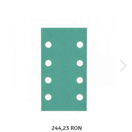
Protectie piele
Protectie vizuala
Vopsire
Sisteme si pahare PPS
Pahare de amestec
Curatare
Tinichigerie
244,23 RON