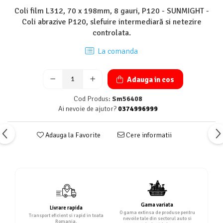
Coli film L312, 70 x 198mm, 8 gauri, P120 - SUNMIGHT -
Coli abrazive P120, slefuire intermediară si netezire
controlata.
La comanda
Adauga in cos
Cod Produs:
Sm56408
Ai nevoie de ajutor?
0374996999
Adauga la Favorite
Cere informatii
Gama variata
Livrare rapida
O gama extinsa de produse pentru
Transport eficient si rapid in toata
nevoile tale din sectorul auto si
Romania.