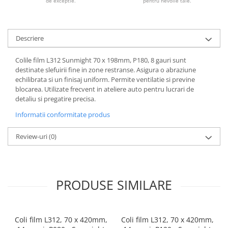
de exceptie.
pentru nevoile tale.
Descriere
Colile film L312 Sunmight 70 x 198mm, P180, 8 gauri sunt
destinate slefuirii fine in zone restranse. Asigura o abraziune
echilibrata si un finisaj uniform. Permite ventilatie si previne
blocarea. Utilizate frecvent in ateliere auto pentru lucrari de
detaliu si pregatire precisa.
Informatii conformitate produs
Review-uri
(0)
PRODUSE SIMILARE
Coli film L312, 70 x 420mm,
Coli film L312, 70 x 420mm,