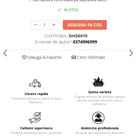
IN STOC
ADAUGA IN COS
Cod Produs:
Sm56410
Ai nevoie de ajutor?
0374996999
Adauga la Favorite
Cere informatii
Gama variata
Livrare rapida
O gama extinsa de produse pentru
Transport eficient si rapid in toata
nevoile tale din sectorul auto si
Romania.
industrial.
Calitate superioara
Asistenta profesionala
Produse premium pentru rezultate
Ai parte de consultanta dedicata