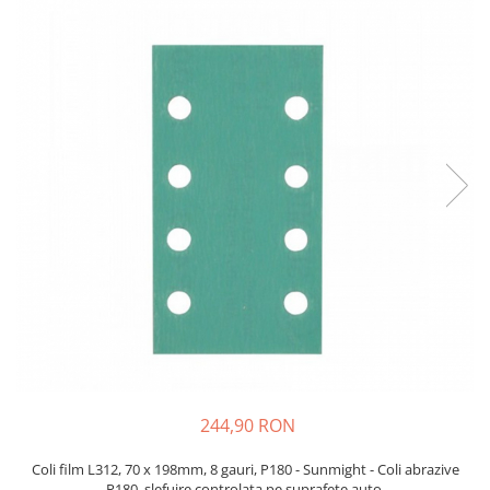
Protectie piele
Protectie vizuala
Vopsire
Sisteme si pahare PPS
Pahare de amestec
Curatare
Tinichigerie
244,90 RON
Coli film L312, 70 x 198mm, 8 gauri, P180 - Sunmight - Coli abrazive
P180, slefuire controlata pe suprafete auto.