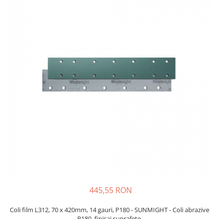
Protectie piele
Protectie vizuala
Vopsire
Sisteme si pahare PPS
Pahare de amestec
Curatare
Tinichigerie
445,55 RON
Coli film L312, 70 x 420mm, 14 gauri, P180 - SUNMIGHT - Coli abrazive
P180, finisaj suprafete.