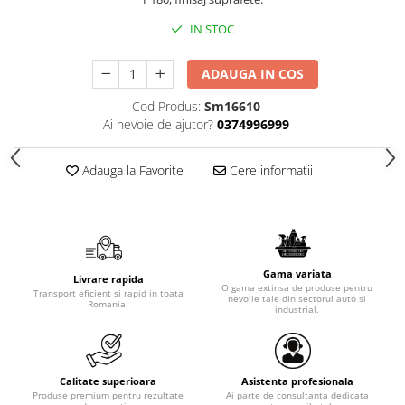
IN STOC
ADAUGA IN COS
Cod Produs:
Sm16610
Ai nevoie de ajutor?
0374996999
Adauga la Favorite
Cere informatii
Gama variata
Livrare rapida
O gama extinsa de produse pentru
Transport eficient si rapid in toata
nevoile tale din sectorul auto si
Romania.
industrial.
Calitate superioara
Asistenta profesionala
Produse premium pentru rezultate
Ai parte de consultanta dedicata