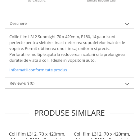
de exceptie.
pentru nevoile tale.
Descriere
Colile film L312 Sunmight 70 x 420mm, P180, 14 gauri sunt
perfecte pentru slefuire fina si netezirea suprafetelor inainte de
vopsire. Permit obtinerea unui finisaj uniform si precis.
Perforatiile multiple ajuta la reducerea incalzirii si la prelungirea
duratei de viata a colii. Ideale in vopsitorii auto.
Informatii conformitate produs
Review-uri
(0)
PRODUSE SIMILARE
Coli film L312, 70 x 420mm,
Coli film L312, 70 x 420mm,