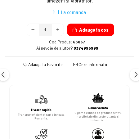
umezelii si vibratiilor.
La comanda
Adauga in cos
Cod Produs:
63067
Ai nevoie de ajutor?
0374996999
Adauga la Favorite
Cere informatii
Gama variata
Livrare rapida
O gama extinsa de produse pentru
Transport eficient si rapid in toata
nevoile tale din sectorul auto si
Romania.
industrial.