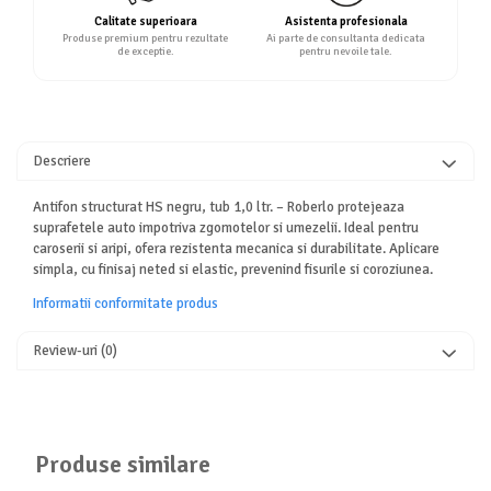
Calitate superioara
Asistenta profesionala
Produse premium pentru rezultate
Ai parte de consultanta dedicata
de exceptie.
pentru nevoile tale.
Descriere
Antifon structurat HS negru, tub 1,0 ltr. – Roberlo protejeaza
suprafetele auto impotriva zgomotelor si umezelii. Ideal pentru
caroserii si aripi, ofera rezistenta mecanica si durabilitate. Aplicare
simpla, cu finisaj neted si elastic, prevenind fisurile si coroziunea.
Informatii conformitate produs
Review-uri
(0)
Produse similare