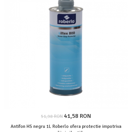
Protectie piele
Protectie vizuala
Vopsire
Sisteme si pahare PPS
Pahare de amestec
Curatare
Tinichigerie
41,58 RON
51,98 RON
Antifon HS negru 1L Roberlo ofera protectie impotriva