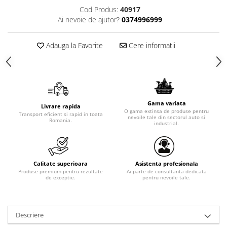
Cod Produs:
40917
Ai nevoie de ajutor?
0374996999
Adauga la Favorite
Cere informatii
Gama variata
Livrare rapida
O gama extinsa de produse pentru
Transport eficient si rapid in toata
nevoile tale din sectorul auto si
Romania.
industrial.
Calitate superioara
Asistenta profesionala
Produse premium pentru rezultate
Ai parte de consultanta dedicata
de exceptie.
pentru nevoile tale.
Descriere