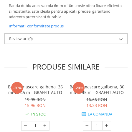
Banda dublu adeziva rola 6mm x 10m, rosie ofera fixare eficienta
si rezistenta. Este ideala pentru aplicatii precise, garantand
aderenta puternica si durabila.
Informatii conformitate produs
Review-uri
(0)
PRODUSE SIMILARE
Banda mascare galbena, 36
Banda mascare galbena, 30
-20%
-20%
mm x 45 m - GRAFFIT AUTO
mm x 45 m - GRAFFIT AUTO
19,95 RON
16,66 RON
15,96 RON
13,33 RON
IN STOC
LA COMANDA