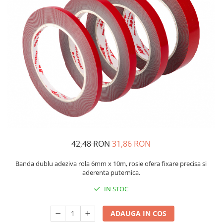
Protectie piele
Protectie vizuala
Vopsire
Sisteme si pahare PPS
Pahare de amestec
Curatare
Tinichigerie
42,48 RON
31,86 RON
Banda dublu adeziva rola 6mm x 10m, rosie ofera fixare precisa si
aderenta puternica.
IN STOC
ADAUGA IN COS