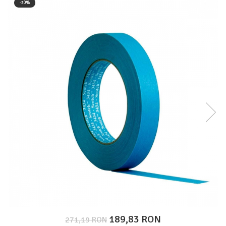
-30%
Protectie piele
Protectie vizuala
Vopsire
Sisteme si pahare PPS
Pahare de amestec
Curatare
Tinichigerie
189,83 RON
271,19 RON