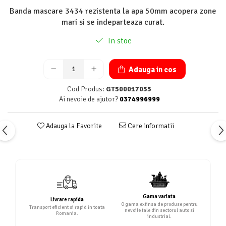
Banda mascare 3434 rezistenta la apa 50mm acopera zone
mari si se indeparteaza curat.
In stoc
Adauga in cos
Cod Produs:
GT500017055
Ai nevoie de ajutor?
0374996999
Adauga la Favorite
Cere informatii
Gama variata
Livrare rapida
O gama extinsa de produse pentru
Transport eficient si rapid in toata
nevoile tale din sectorul auto si
Romania.
industrial.