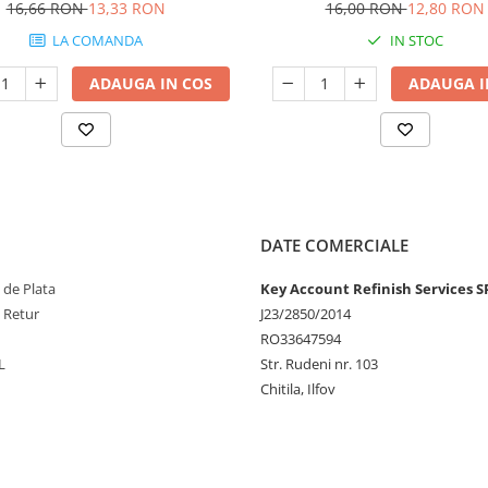
16,66 RON
13,33 RON
16,00 RON
12,80 RON
LA COMANDA
IN STOC
ADAUGA IN COS
ADAUGA I
DATE COMERCIALE
 de Plata
Key Account Refinish Services S
e Retur
J23/2850/2014
RO33647594
L
Str. Rudeni nr. 103
Chitila, Ilfov