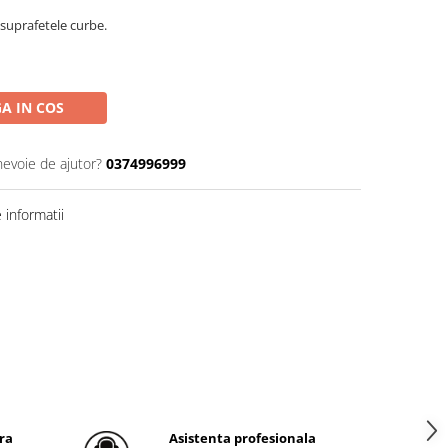
 suprafetele curbe.
A IN COS
nevoie de ajutor?
0374996999
informatii
ra
Asistenta profesionala