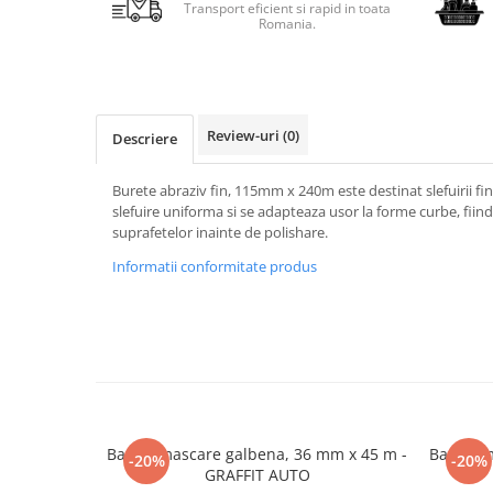
Transport eficient si rapid in toata
Romania.
Review-uri
(0)
Descriere
Burete abraziv fin, 115mm x 240m este destinat slefuirii fin
slefuire uniforma si se adapteaza usor la forme curbe, fiin
suprafetelor inainte de polishare.
Informatii conformitate produs
Banda mascare galbena, 36 mm x 45 m -
Banda m
-20%
-20%
GRAFFIT AUTO