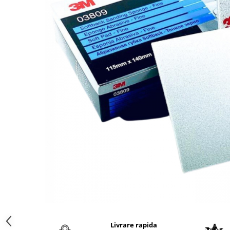
Protectie piele
Protectie vizuala
Vopsire
Sisteme si pahare PPS
Pahare de amestec
Curatare
Tinichigerie
Livrare rapida