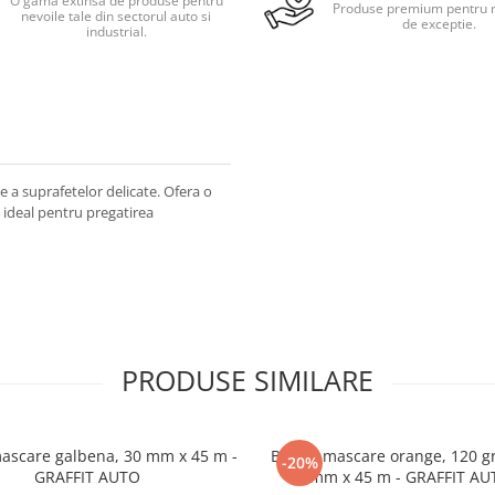
O gama extinsa de produse pentru
Produse premium pentru r
nevoile tale din sectorul auto si
de exceptie.
industrial.
e a suprafetelor delicate. Ofera o
d ideal pentru pregatirea
PRODUSE SIMILARE
ascare galbena, 30 mm x 45 m -
Banda mascare orange, 120 gr
-20%
GRAFFIT AUTO
mm x 45 m - GRAFFIT AU