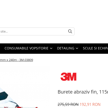
CONSUMABILE VOPSITORIE
DETAILING
SCULE SI ECHI
15mm x 240m - 3M.03809
Burete abraziv fin, 1
275,59 RON
192,91 RON