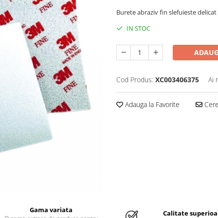
Burete abraziv fin slefuieste delicat
IN STOC
ADAUG
Cod Produs:
XC003406375
Ai 
Adauga la Favorite
Cere 
Gama variata
Calitate superioa