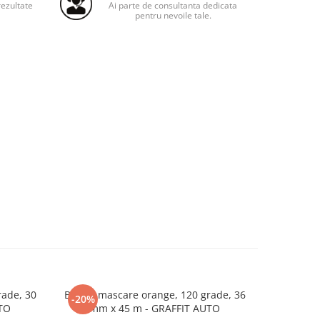
ezultate
Ai parte de consultanta dedicata
pentru nevoile tale.
ade, 30
Banda mascare orange, 120 grade, 36
Banda dubl
-20%
-30%
TO
mm x 45 m - GRAFFIT AUTO