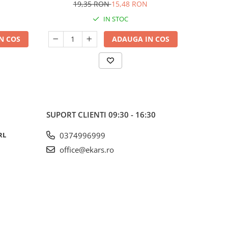
19,35 RON
15,48 RON
18
IN STOC
N COS
ADAUGA IN COS
SUPORT CLIENTI
09:30 - 16:30
RL
0374996999
office@ekars.ro