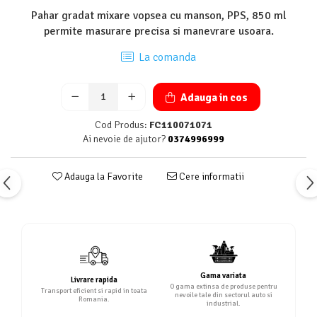
Pahar gradat mixare vopsea cu manson, PPS, 850 ml
permite masurare precisa si manevrare usoara.
La comanda
Adauga in cos
Cod Produs:
FC110071071
Ai nevoie de ajutor?
0374996999
Adauga la Favorite
Cere informatii
Gama variata
Livrare rapida
O gama extinsa de produse pentru
Transport eficient si rapid in toata
nevoile tale din sectorul auto si
Romania.
industrial.