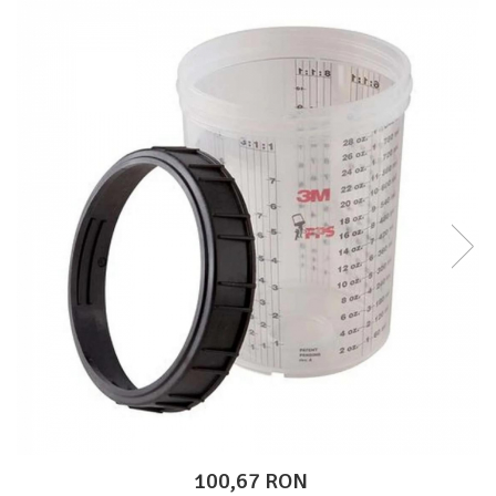
Protectie piele
Protectie vizuala
Vopsire
Sisteme si pahare PPS
Pahare de amestec
Curatare
Tinichigerie
100,67 RON