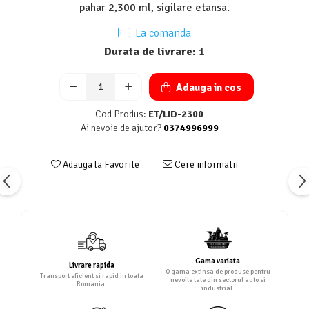
pahar 2,300 ml, sigilare etansa.
La comanda
Durata de livrare:
1
Adauga in cos
Cod Produs:
ET/LID-2300
Ai nevoie de ajutor?
0374996999
Adauga la Favorite
Cere informatii
Gama variata
Livrare rapida
O gama extinsa de produse pentru
Transport eficient si rapid in toata
nevoile tale din sectorul auto si
Romania.
industrial.