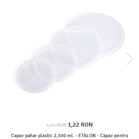
Protectie piele
Protectie vizuala
Vopsire
Sisteme si pahare PPS
Pahare de amestec
Curatare
Tinichigerie
1,22 RON
1,52 RON
Capac pahar plastic 2,300 ml. - ETALON - Capac pentru