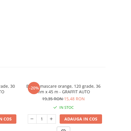
ade, 30
Banda mascare orange, 120 grade, 36
Banda eta
-20%
TO
mm x 45 m - GRAFFIT AUTO
19,35 RON
15,48 RON
IN STOC
N COS
ADAUGA IN COS