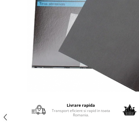
Protectie piele
Protectie vizuala
Vopsire
Sisteme si pahare PPS
Pahare de amestec
Curatare
Tinichigerie
Livrare rapida
Transport eficient si rapid in toata
Romania.