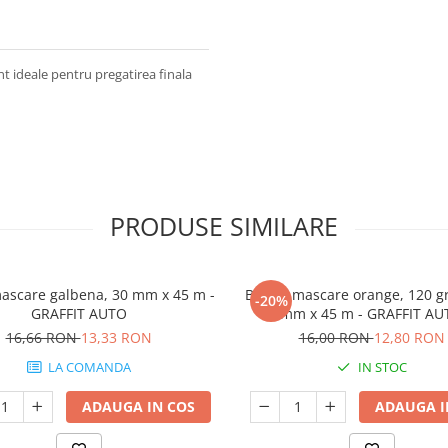
ideale pentru pregatirea finala
PRODUSE SIMILARE
ascare galbena, 30 mm x 45 m -
Banda mascare orange, 120 gr
-20%
GRAFFIT AUTO
mm x 45 m - GRAFFIT AU
16,66 RON
13,33 RON
16,00 RON
12,80 RON
LA COMANDA
IN STOC
ADAUGA IN COS
ADAUGA I