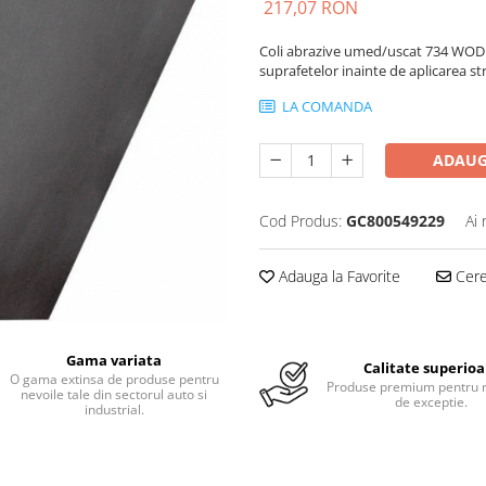
217,07 RON
Coli abrazive umed/uscat 734 WOD 
suprafetelor inainte de aplicarea str
LA COMANDA
ADAUG
Cod Produs:
GC800549229
Ai 
Adauga la Favorite
Cere 
Gama variata
Calitate superioa
O gama extinsa de produse pentru
Produse premium pentru r
nevoile tale din sectorul auto si
de exceptie.
industrial.