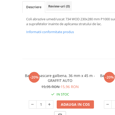
Review-uri
(0)
Descriere
Coli abrazive umed/uscat 734 WOD 230x280 mm P1000 sunt 
a suprafetelor inainte de aplicarea stratului de lac.
Informatii conformitate produs
Banda mascare galbena, 36 mm x 45 m -
Banda m
-20%
-20%
GRAFFIT AUTO
19,95 RON
15,96 RON
IN STOC
ADAUGA IN COS