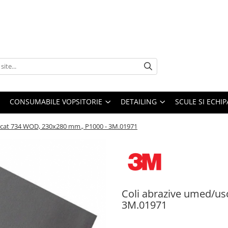
CONSUMABILE VOPSITORIE
DETAILING
SCULE SI ECHI
scat 734 WOD, 230x280 mm., P1000 - 3M.01971
Coli abrazive umed/us
3M.01971