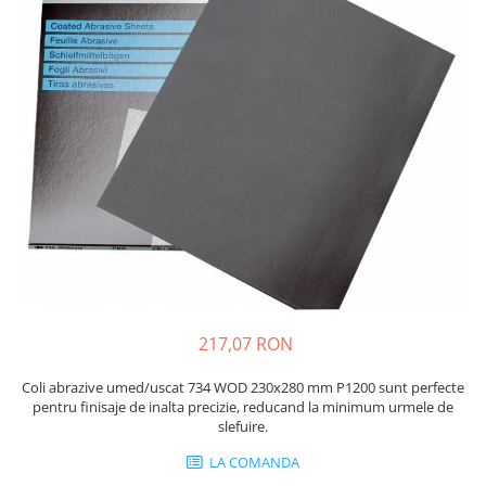
Protectie piele
Protectie vizuala
Vopsire
Sisteme si pahare PPS
Pahare de amestec
Curatare
Tinichigerie
217,07 RON
Coli abrazive umed/uscat 734 WOD 230x280 mm P1200 sunt perfecte
pentru finisaje de inalta precizie, reducand la minimum urmele de
slefuire.
LA COMANDA