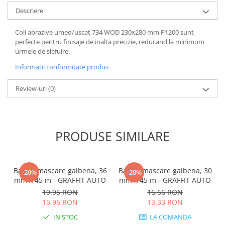
Descriere
Coli abrazive umed/uscat 734 WOD 230x280 mm P1200 sunt
perfecte pentru finisaje de inalta precizie, reducand la minimum
urmele de slefuire.
Informatii conformitate produs
Review-uri
(0)
PRODUSE SIMILARE
Banda mascare galbena, 36
Banda mascare galbena, 30
-20%
-20%
mm x 45 m - GRAFFIT AUTO
mm x 45 m - GRAFFIT AUTO
19,95 RON
16,66 RON
15,96 RON
13,33 RON
IN STOC
LA COMANDA