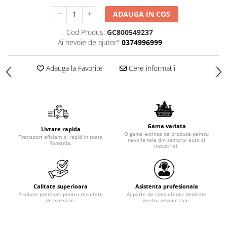
ADAUGA IN COS
Cod Produs:
GC800549237
Ai nevoie de ajutor?
0374996999
Adauga la Favorite
Cere informatii
Gama variata
Livrare rapida
O gama extinsa de produse pentru
Transport eficient si rapid in toata
nevoile tale din sectorul auto si
Romania.
industrial.
Calitate superioara
Asistenta profesionala
Produse premium pentru rezultate
Ai parte de consultanta dedicata
de exceptie.
pentru nevoile tale.