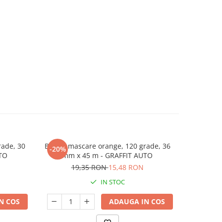
ade, 30
Banda mascare orange, 120 grade, 36
Banda eta
-20%
TO
mm x 45 m - GRAFFIT AUTO
19,35 RON
15,48 RON
IN STOC
N COS
ADAUGA IN COS