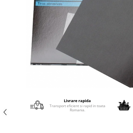
Protectie piele
Protectie vizuala
Vopsire
Sisteme si pahare PPS
Pahare de amestec
Curatare
Tinichigerie
Livrare rapida
Transport eficient si rapid in toata
Romania.