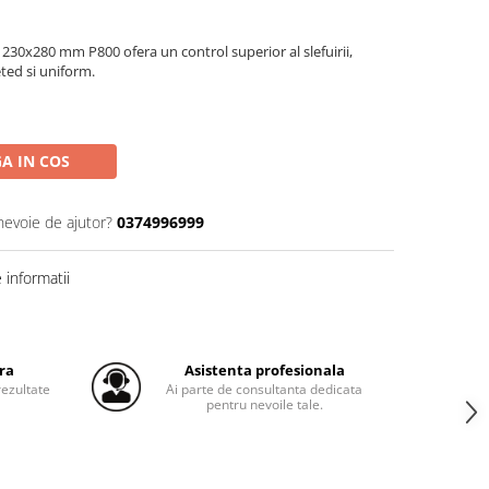
30x280 mm P800 ofera un control superior al slefuirii,
ted si uniform.
A IN COS
nevoie de ajutor?
0374996999
informatii
ra
Asistenta profesionala
ezultate
Ai parte de consultanta dedicata
pentru nevoile tale.