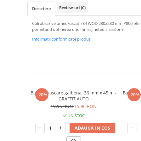
Review-uri
(0)
Descriere
Coli abrazive umed/uscat 734 WOD 230x280 mm P800 ofera un
permitand obtinerea unui finisaj neted si uniform.
Informatii conformitate produs
Banda mascare galbena, 36 mm x 45 m -
Banda m
-20%
-20%
GRAFFIT AUTO
19,95 RON
15,96 RON
IN STOC
ADAUGA IN COS