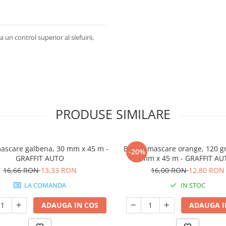
 control superior al slefuirii,
PRODUSE SIMILARE
ascare galbena, 30 mm x 45 m -
Banda mascare orange, 120 gr
-20%
GRAFFIT AUTO
mm x 45 m - GRAFFIT AU
16,66 RON
13,33 RON
16,00 RON
12,80 RON
LA COMANDA
IN STOC
ADAUGA IN COS
ADAUGA I