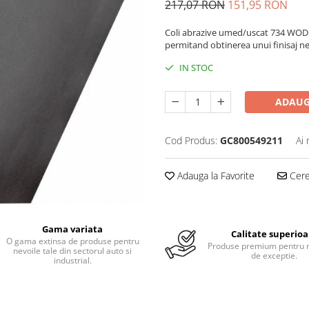
217,07 RON
151,95 RON
Coli abrazive umed/uscat 734 WOD 2
permitand obtinerea unui finisaj ne
IN STOC
ADAUG
Cod Produs:
GC800549211
Ai 
Adauga la Favorite
Cere 
Gama variata
Calitate superioa
O gama extinsa de produse pentru
Produse premium pentru r
nevoile tale din sectorul auto si
de exceptie.
industrial.