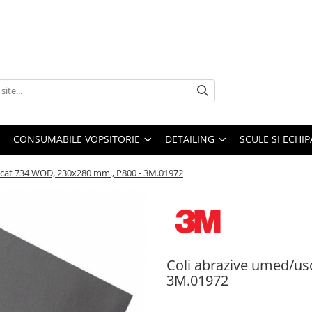
CONSUMABILE VOPSITORIE
DETAILING
SCULE SI ECHI
scat 734 WOD, 230x280 mm., P800 - 3M.01972
Coli abrazive umed/us
3M.01972