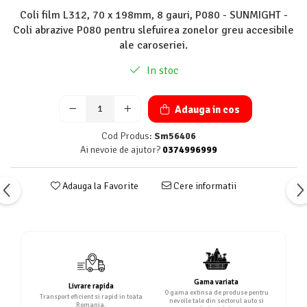
Coli film L312, 70 x 198mm, 8 gauri, P080 - SUNMIGHT -
Coli abrazive P080 pentru slefuirea zonelor greu accesibile
ale caroseriei.
In stoc
Adauga in cos
Cod Produs:
Sm56406
Ai nevoie de ajutor?
0374996999
Adauga la Favorite
Cere informatii
Gama variata
Livrare rapida
O gama extinsa de produse pentru
Transport eficient si rapid in toata
nevoile tale din sectorul auto si
Romania.