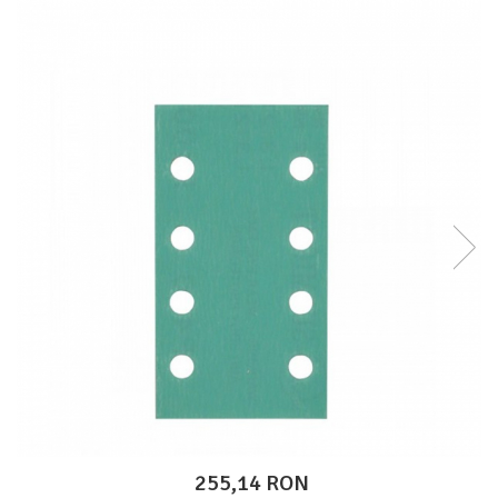
Protectie piele
Protectie vizuala
Vopsire
Sisteme si pahare PPS
Pahare de amestec
Curatare
Tinichigerie
255,14 RON