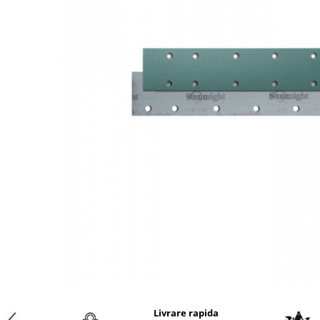
Protectie piele
Protectie vizuala
Vopsire
Sisteme si pahare PPS
Pahare de amestec
Curatare
Tinichigerie
Livrare rapida