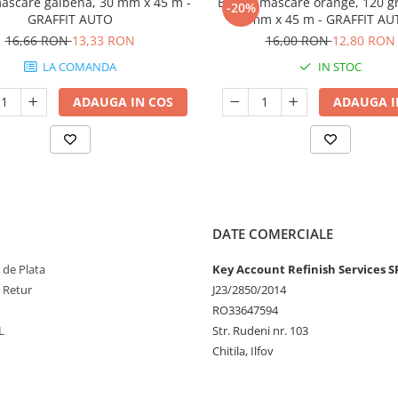
ascare galbena, 30 mm x 45 m -
Banda mascare orange, 120 gr
-20%
GRAFFIT AUTO
mm x 45 m - GRAFFIT AU
16,66 RON
13,33 RON
16,00 RON
12,80 RON
LA COMANDA
IN STOC
ADAUGA IN COS
ADAUGA I
DATE COMERCIALE
 de Plata
Key Account Refinish Services S
e Retur
J23/2850/2014
RO33647594
L
Str. Rudeni nr. 103
Chitila, Ilfov