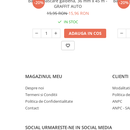
Banda mascare galbena, 36 mm x 45 m -
Banda m
-20%
-20%
GRAFFIT AUTO
19,95 RON
15,96 RON
IN STOC
ADAUGA IN COS
MAGAZINUL MEU
CLIENTI
Despre noi
Modalitati
Termeni si Conditii
Politica d
Politica de Confidentialitate
ANPC
Contact
ANPC - SA
SOCIAL
URMARESTE-NE IN SOCIAL MEDIA