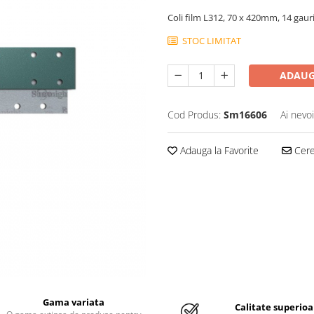
Coli film L312, 70 x 420mm, 14 gauri
STOC LIMITAT
ADAUG
Cod Produs:
Sm16606
Ai nevo
Adauga la Favorite
Cere 
Gama variata
Calitate superioa