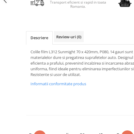
Transport eficient si rapid in toata
Romania.
Review-uri
(0)
Descriere
Colile film L312 Sunmight 70 x 420mm, P080, 14 gauri sunt 
materialelor dure si pregatirea suprafetelor auto. Designu
eficienta a prafului, prevenind incalzirea si incarcarea abraz
uniforma, fiind ideale pentru eliminarea imperfectiunilor si
Rezistente si usor de utilizat.
Informatii conformitate produs