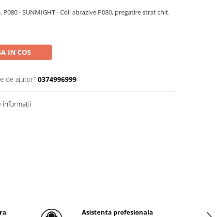
, P080 - SUNMIGHT - Coli abrazive P080, pregatire strat chit.
A IN COS
ie de ajutor?
0374996999
informatii
ra
Asistenta profesionala