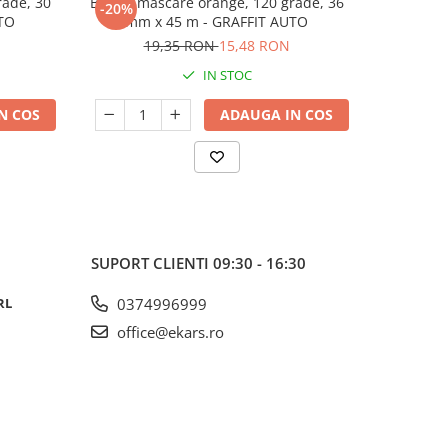
ade, 30
Banda mascare orange, 120 grade, 36
Banda eta
-20%
TO
mm x 45 m - GRAFFIT AUTO
19,35 RON
15,48 RON
IN STOC
N COS
ADAUGA IN COS
SUPORT CLIENTI
09:30 - 16:30
RL
0374996999
office@ekars.ro