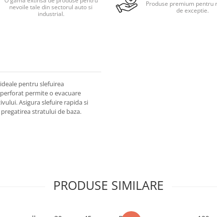
O gama extinsa de produse pentru
Produse premium pentru r
nevoile tale din sectorul auto si
de exceptie.
industrial.
ideale pentru slefuirea
l perforat permite o evacuare
ivului. Asigura slefuire rapida si
 pregatirea stratului de baza.
PRODUSE SIMILARE