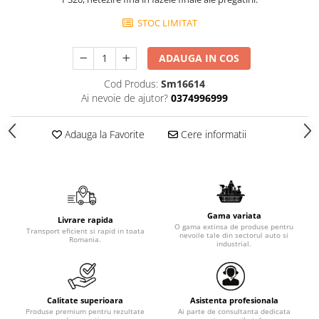
STOC LIMITAT
ADAUGA IN COS
Cod Produs:
Sm16614
Ai nevoie de ajutor?
0374996999
Adauga la Favorite
Cere informatii
Gama variata
Livrare rapida
O gama extinsa de produse pentru
Transport eficient si rapid in toata
nevoile tale din sectorul auto si
Romania.
industrial.
Calitate superioara
Asistenta profesionala
Produse premium pentru rezultate
Ai parte de consultanta dedicata