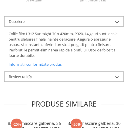
de exceptie.
pentru nevoile tale.
Descriere
Colile film L312 Sunmight 70 x 420mm, P320, 14 gauri sunt ideale
pentru slefuirea finala inainte de lacuire. Asigura o abraziune
usoara si constanta, oferind un strat pregatit pentru finisare.
Perforatiile permit eliminarea rapida a prafului. Usor de folosit si
foarte durabile.
Informatii conformitate produs
Review-uri
(0)
PRODUSE SIMILARE
Banda mascare galbena, 36
Banda mascare galbena, 30
-20%
-20%