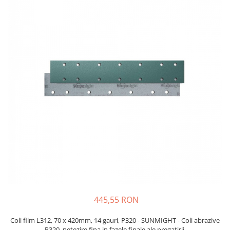
Protectie piele
Protectie vizuala
Vopsire
Sisteme si pahare PPS
Pahare de amestec
Curatare
Tinichigerie
445,55 RON
Coli film L312, 70 x 420mm, 14 gauri, P320 - SUNMIGHT - Coli abrazive
P320, netezire fina in fazele finale ale pregatirii.