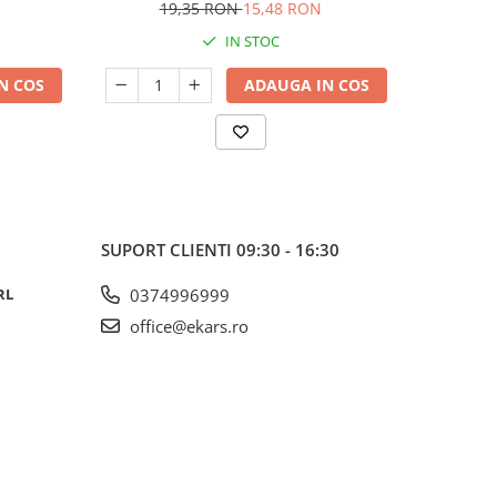
19,35 RON
15,48 RON
18
IN STOC
N COS
ADAUGA IN COS
SUPORT CLIENTI
09:30 - 16:30
RL
0374996999
office@ekars.ro