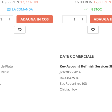
16,66 RON
13,33 RON
16,00 RON
12,80 RON
LA COMANDA
IN STOC
ADAUGA IN COS
ADAUGA I
DATE COMERCIALE
 de Plata
Key Account Refinish Services S
e Retur
J23/2850/2014
RO33647594
L
Str. Rudeni nr. 103
Chitila, Ilfov