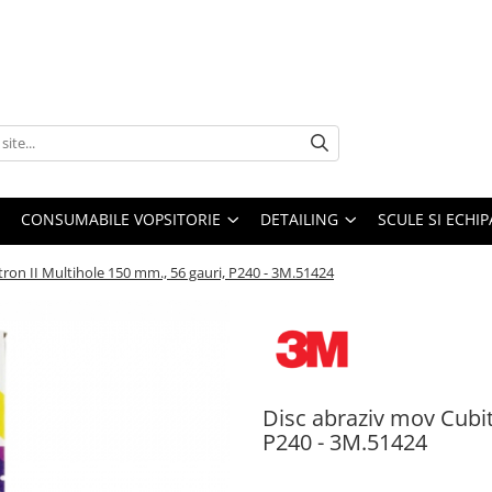
CONSUMABILE VOPSITORIE
DETAILING
SCULE SI ECHI
ron II Multihole 150 mm., 56 gauri, P240 - 3M.51424
Disc abraziv mov Cubit
P240 - 3M.51424