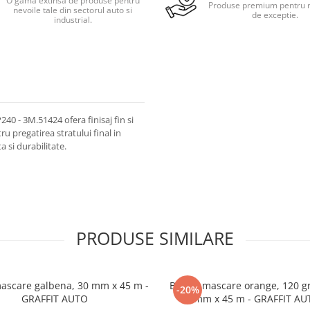
O gama extinsa de produse pentru
Produse premium pentru r
nevoile tale din sectorul auto si
de exceptie.
industrial.
40 - 3M.51424 ofera finisaj fin si
u pregatirea stratului final in
 si durabilitate.
PRODUSE SIMILARE
ascare galbena, 30 mm x 45 m -
Banda mascare orange, 120 gr
-20%
GRAFFIT AUTO
mm x 45 m - GRAFFIT AU