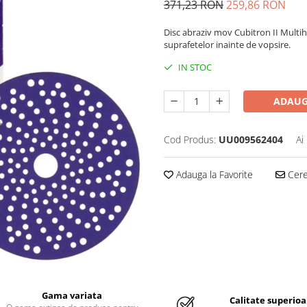
371,23 RON
259,86 RON
Disc abraziv mov Cubitron II Multih
suprafetelor inainte de vopsire.
IN STOC
ADAUG
Cod Produs:
UU009562404
Ai
Adauga la Favorite
Cere 
Gama variata
Calitate superioa