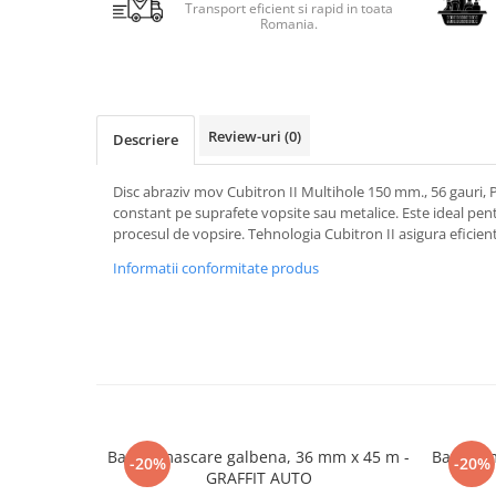
Transport eficient si rapid in toata
Romania.
Review-uri
(0)
Descriere
Disc abraziv mov Cubitron II Multihole 150 mm., 56 gauri, P2
constant pe suprafete vopsite sau metalice. Este ideal pentr
procesul de vopsire. Tehnologia Cubitron II asigura eficienta
Informatii conformitate produs
Banda mascare galbena, 36 mm x 45 m -
Banda m
-20%
-20%
GRAFFIT AUTO