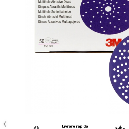
Protectie piele
Protectie vizuala
Vopsire
Sisteme si pahare PPS
Pahare de amestec
Curatare
Tinichigerie
Livrare rapida