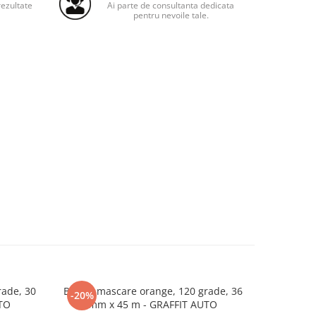
ezultate
Ai parte de consultanta dedicata
pentru nevoile tale.
ade, 30
Banda mascare orange, 120 grade, 36
Banda dubl
-20%
-30%
TO
mm x 45 m - GRAFFIT AUTO