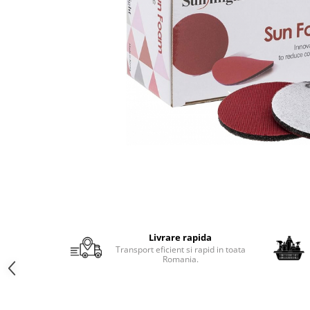
Protectie piele
Protectie vizuala
Vopsire
Sisteme si pahare PPS
Pahare de amestec
Curatare
Tinichigerie
Livrare rapida
Transport eficient si rapid in toata
Romania.