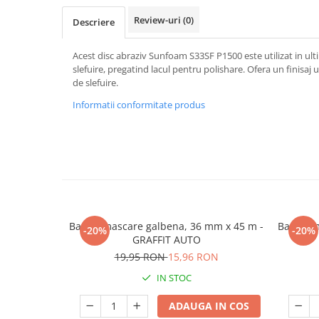
Review-uri
(0)
Descriere
Acest disc abraziv Sunfoam S33SF P1500 este utilizat in ult
slefuire, pregatind lacul pentru polishare. Ofera un finisa
de slefuire.
Informatii conformitate produs
Banda mascare galbena, 36 mm x 45 m -
Banda m
-20%
-20%
GRAFFIT AUTO
19,95 RON
15,96 RON
IN STOC
ADAUGA IN COS