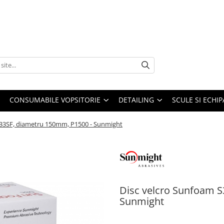
CONSUMABILE VOPSITORIE
DETAILING
SCULE SI ECHI
S33SF, diametru 150mm, P1500 - Sunmight
Disc velcro Sunfoam S
Sunmight