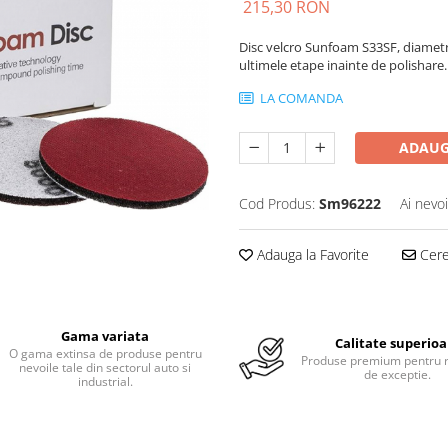
215,30 RON
Disc velcro Sunfoam S33SF, diamet
ultimele etape inainte de polishare.
LA COMANDA
ADAUG
Cod Produs:
Sm96222
Ai nevo
Adauga la Favorite
Cere 
Gama variata
Calitate superioa
O gama extinsa de produse pentru
Produse premium pentru r
nevoile tale din sectorul auto si
de exceptie.
industrial.