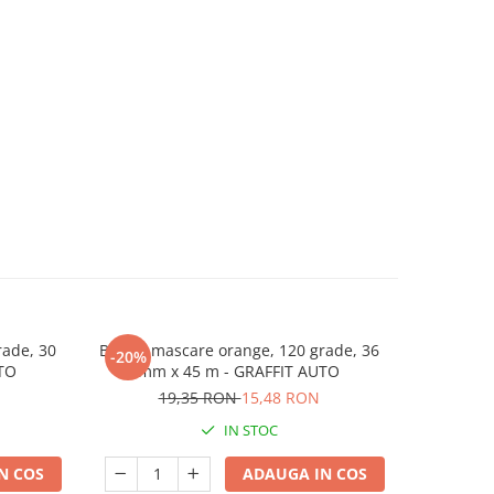
ade, 30
Banda mascare orange, 120 grade, 36
Banda dubl
-20%
-30%
TO
mm x 45 m - GRAFFIT AUTO
19,35 RON
15,48 RON
18
IN STOC
N COS
ADAUGA IN COS