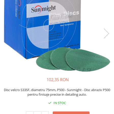
Protectie piele
Protectie vizuala
Vopsire
Sisteme si pahare PPS
Pahare de amestec
Curatare
Tinichigerie
102,35 RON
Disc velcro S33SF, diametru 75mm, P500 - Sunmight - Disc abraziv P500
pentru finisaje precise in detailing auto.
IN STOC