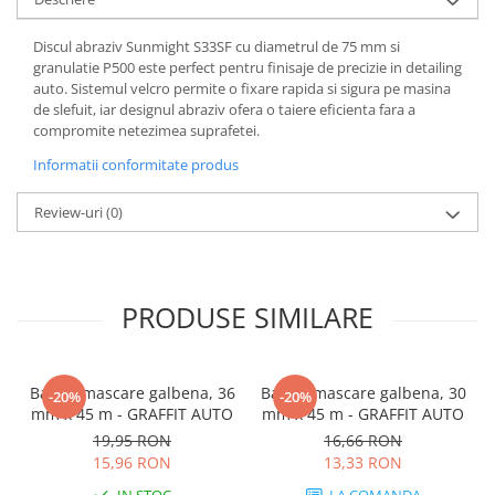
Discul abraziv Sunmight S33SF cu diametrul de 75 mm si
granulatie P500 este perfect pentru finisaje de precizie in detailing
auto. Sistemul velcro permite o fixare rapida si sigura pe masina
de slefuit, iar designul abraziv ofera o taiere eficienta fara a
compromite netezimea suprafetei.
Informatii conformitate produs
Review-uri
(0)
PRODUSE SIMILARE
Banda mascare galbena, 36
Banda mascare galbena, 30
-20%
-20%
mm x 45 m - GRAFFIT AUTO
mm x 45 m - GRAFFIT AUTO
19,95 RON
16,66 RON
15,96 RON
13,33 RON