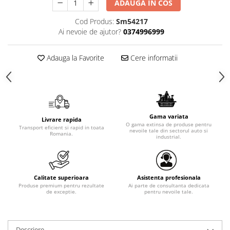
ADAUGA IN COS
Cod Produs:
Sm54217
Ai nevoie de ajutor?
0374996999
Adauga la Favorite
Cere informatii
Gama variata
Livrare rapida
O gama extinsa de produse pentru
Transport eficient si rapid in toata
nevoile tale din sectorul auto si
Romania.
industrial.
Calitate superioara
Asistenta profesionala
Produse premium pentru rezultate
Ai parte de consultanta dedicata
de exceptie.
pentru nevoile tale.
Descriere