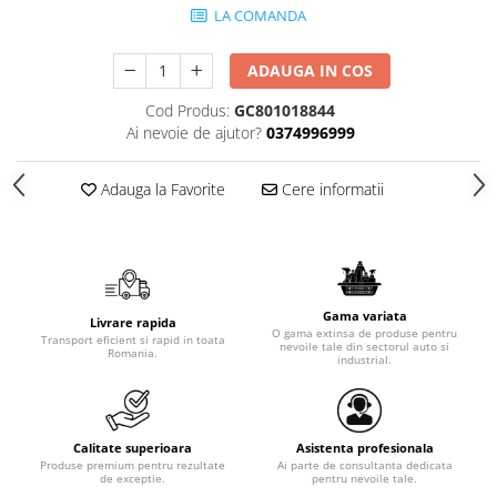
LA COMANDA
ADAUGA IN COS
Cod Produs:
GC801018844
Ai nevoie de ajutor?
0374996999
Adauga la Favorite
Cere informatii
Gama variata
Livrare rapida
O gama extinsa de produse pentru
Transport eficient si rapid in toata
nevoile tale din sectorul auto si
Romania.
industrial.
Calitate superioara
Asistenta profesionala
Produse premium pentru rezultate
Ai parte de consultanta dedicata
de exceptie.
pentru nevoile tale.