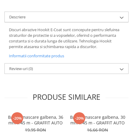
Descriere
Discuri abrazive Hookit E-Coat sunt concepute pentru slefuirea
straturilor de protectie si a vopselelor, oferind o performanta
constanta si o durata lunga de utilizare. Tehnologia Hookit
permite atasarea si schimbarea rapida a discurilor.
Informatii conformitate produs
Review-uri
(0)
PRODUSE SIMILARE
Banda mascare galbena, 36
Banda mascare galbena, 30
-20%
-20%
mm x 45 m - GRAFFIT AUTO
mm x 45 m - GRAFFIT AUTO
19,95 RON
16,66 RON