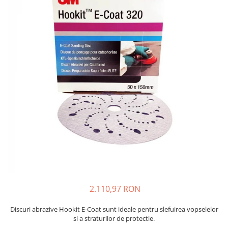
Protectie piele
Protectie vizuala
Vopsire
Sisteme si pahare PPS
Pahare de amestec
Curatare
Tinichigerie
2.110,97 RON
Discuri abrazive Hookit E-Coat sunt ideale pentru slefuirea vopselelor
si a straturilor de protectie.