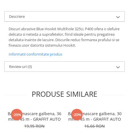
Descriere
Discuri abrazive Blue Hookit Multihole 325U, P400 ofera o slefuire
delicata si neteda a suprafetelor, fiind ideale pentru pregatirea
detaliata inainte de lacuire. Discurile reduc formarea prafului si se
fixeaza usor datorita sistemului Hookit.
Informatii conformitate produs
Review-uri
(0)
PRODUSE SIMILARE
Banda mascare galbena, 36
Banda mascare galbena, 30
-20%
-20%
mm x 45 m - GRAFFIT AUTO
mm x 45 m - GRAFFIT AUTO
19,95 RON
16,66 RON