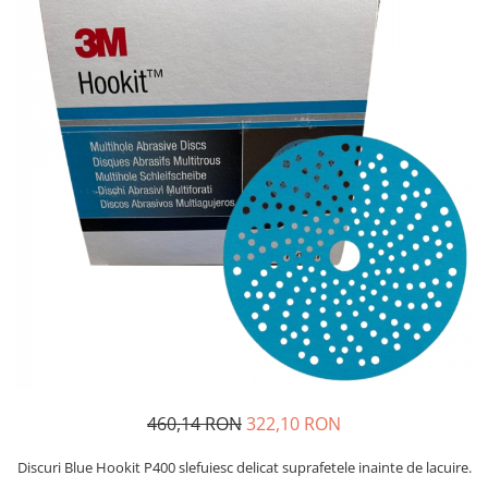
Protectie piele
Protectie vizuala
Vopsire
Sisteme si pahare PPS
Pahare de amestec
Curatare
Tinichigerie
460,14 RON
322,10 RON
Discuri Blue Hookit P400 slefuiesc delicat suprafetele inainte de lacuire.