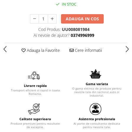
IN STOC
ADAUGA IN COS
Cod Produs:
UU008081984
Ai nevoie de ajutor?
0374996999
Adauga la Favorite
Cere informatii
Gama variata
Livrare rapida
O gama extinsa de produse pentru
Transport eficient si rapid in toata
nevoile tale din sectorul auto si
Romania.
industrial.
Calitate superioara
Asistenta profesionala
Produse premium pentru rezultate
Ai parte de consultanta dedicata
de exceptie.
pentru nevoile tale.