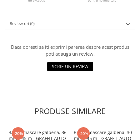
de exceptie.
pentru nevoile tale.
Review-uri
(0)
Daca doresti sa iti exprimi parerea despre acest produs
poti adauga un review.
SCRIE UN REVIEW
PRODUSE SIMILARE
Banda mascare galbena, 36
Banda mascare galbena, 30
-20%
-20%
mm x 45 m - GRAFFIT AUTO
mm x 45 m - GRAFFIT AUTO