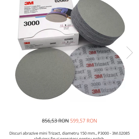
Protectie piele
Protectie vizuala
Vopsire
Sisteme si pahare PPS
Pahare de amestec
Curatare
Tinichigerie
856,53 RON
599,57 RON
Discuri abrazive mini Trizact, diametru 150 mm., P3000 - 3M.02085
slefuiesc fin si pregatesc pentru polish.