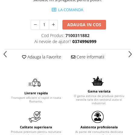
LA COMANDA
ADAUGA IN COS
Cod Produs:
7100311882
Ai nevoie de ajutor?
0374996999
Adauga la Favorite
Cere informatii
Gama variata
Livrare rapida
O gama extinsa de produse pentru
Transport eficient si rapid in toata
nevoile tale din sectorul auto si
Romania.
industrial.
Calitate superioara
Asistenta profesionala
Produse premium pentru rezultate
Ai parte de consultanta dedicata