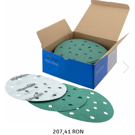
Protectie piele
Protectie vizuala
Vopsire
Sisteme si pahare PPS
Pahare de amestec
Curatare
Tinichigerie
207,41 RON