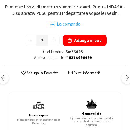
Film disc L312, diametru 150mm, 15 gauri, P060 - INDASA -
Disc abraziv P060 pentru indepartarea vopselei vechi.
La comanda
Adauga in cos
Cod Produs:
Sm53005
Ai nevoie de ajutor?
0374996999
Adauga la Favorite
Cere informatii
Gama variata
Livrare rapida
O gama extinsa de produse pentru
Transport eficient si rapid in toata
nevoile tale din sectorul auto si
Romania.
industrial.