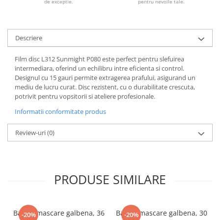
de exceptie.
pentru nevoile tale.
Descriere
Film disc L312 Sunmight P080 este perfect pentru slefuirea
intermediara, oferind un echilibru intre eficienta si control.
Designul cu 15 gauri permite extragerea prafului, asigurand un
mediu de lucru curat. Disc rezistent, cu o durabilitate crescuta,
potrivit pentru vopsitorii si ateliere profesionale.
Informatii conformitate produs
Review-uri
(0)
PRODUSE SIMILARE
Banda mascare galbena, 36
Banda mascare galbena, 30
-20%
-20%