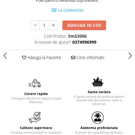
P080 pentru netezirea suprafetelor.
LA COMANDA
ADAUGA IN COS
Cod Produs:
Sm53006
Ai nevoie de ajutor?
0374996999
Adauga la Favorite
Cere informatii
Gama variata
Livrare rapida
O gama extinsa de produse pentru
Transport eficient si rapid in toata
nevoile tale din sectorul auto si
Romania.
industrial.
Calitate superioara
Asistenta profesionala
Produse premium pentru rezultate
Ai parte de consultanta dedicata