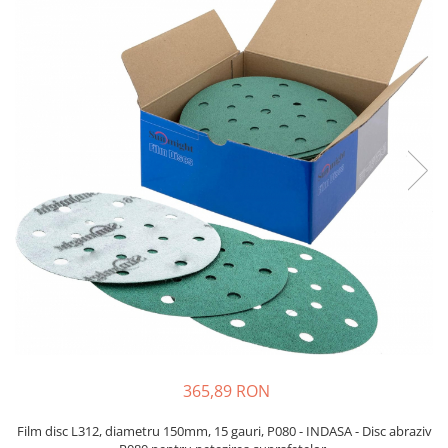
Protectie piele
Protectie vizuala
Vopsire
Sisteme si pahare PPS
Pahare de amestec
Curatare
Tinichigerie
365,89 RON
Film disc L312, diametru 150mm, 15 gauri, P080 - INDASA - Disc abraziv