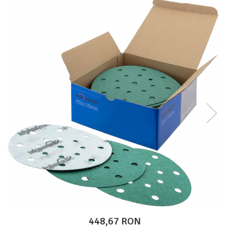
Protectie piele
Protectie vizuala
Vopsire
Sisteme si pahare PPS
Pahare de amestec
Curatare
Tinichigerie
448,67 RON