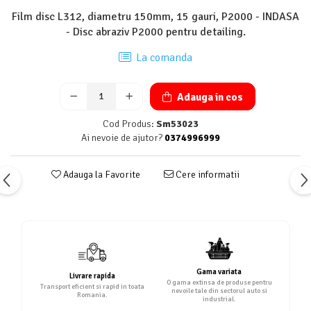
Film disc L312, diametru 150mm, 15 gauri, P2000 - INDASA
- Disc abraziv P2000 pentru detailing.
La comanda
Adauga in cos
Cod Produs:
Sm53023
Ai nevoie de ajutor?
0374996999
Adauga la Favorite
Cere informatii
Gama variata
Livrare rapida
O gama extinsa de produse pentru
Transport eficient si rapid in toata
nevoile tale din sectorul auto si
Romania.
industrial.