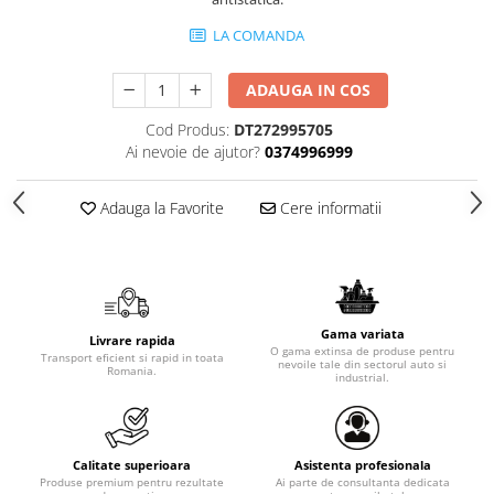
LA COMANDA
ADAUGA IN COS
Cod Produs:
DT272995705
Ai nevoie de ajutor?
0374996999
Adauga la Favorite
Cere informatii
Gama variata
Livrare rapida
O gama extinsa de produse pentru
Transport eficient si rapid in toata
nevoile tale din sectorul auto si
Romania.
industrial.
Calitate superioara
Asistenta profesionala
Produse premium pentru rezultate
Ai parte de consultanta dedicata