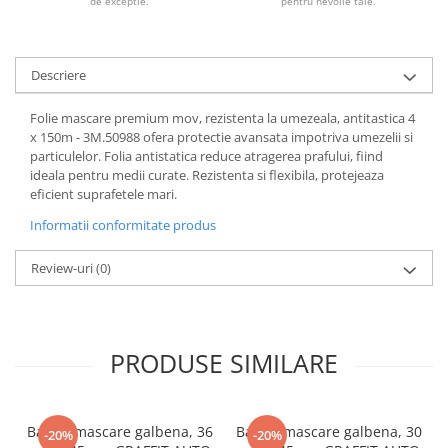
de exceptie.
pentru nevoile tale.
Descriere
Folie mascare premium mov, rezistenta la umezeala, antitastica 4
x 150m - 3M.50988 ofera protectie avansata impotriva umezelii si
particulelor. Folia antistatica reduce atragerea prafului, fiind
ideala pentru medii curate. Rezistenta si flexibila, protejeaza
eficient suprafetele mari.
Informatii conformitate produs
Review-uri
(0)
PRODUSE SIMILARE
Banda mascare galbena, 36
Banda mascare galbena, 30
-20%
-20%