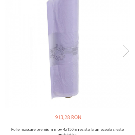
Protectie piele
Protectie vizuala
Vopsire
Sisteme si pahare PPS
Pahare de amestec
Curatare
Tinichigerie
913,28 RON
Folie mascare premium mov 4x150m rezista la umezeala si este
antistatica.