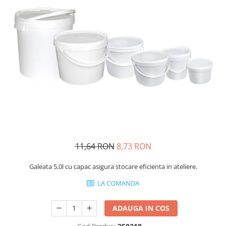
Protectie piele
Protectie vizuala
Vopsire
Sisteme si pahare PPS
Pahare de amestec
Curatare
Tinichigerie
11,64 RON
8,73 RON
Galeata 5,0l cu capac asigura stocare eficienta in ateliere.
LA COMANDA
ADAUGA IN COS