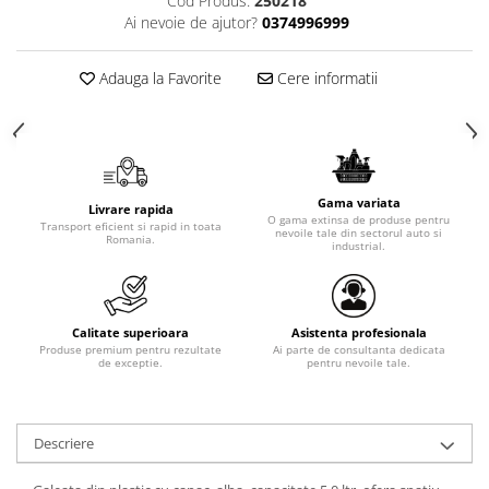
Cod Produs:
250218
Ai nevoie de ajutor?
0374996999
Adauga la Favorite
Cere informatii
Gama variata
Livrare rapida
O gama extinsa de produse pentru
Transport eficient si rapid in toata
nevoile tale din sectorul auto si
Romania.
industrial.
Calitate superioara
Asistenta profesionala
Produse premium pentru rezultate
Ai parte de consultanta dedicata
de exceptie.
pentru nevoile tale.
Descriere