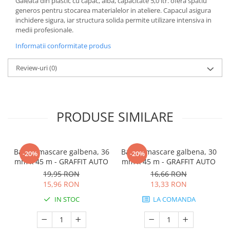
Galeata din plastic cu capac, alba, capacitate 5,0 ltr. ofera spatiu
generos pentru stocarea materialelor in ateliere. Capacul asigura
inchidere sigura, iar structura solida permite utilizare intensiva in
medii profesionale.
Informatii conformitate produs
Review-uri
(0)
PRODUSE SIMILARE
Banda mascare galbena, 36
Banda mascare galbena, 30
-20%
-20%
mm x 45 m - GRAFFIT AUTO
mm x 45 m - GRAFFIT AUTO
19,95 RON
16,66 RON
15,96 RON
13,33 RON
IN STOC
LA COMANDA