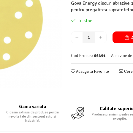
Gova Energy discuri abrazive 1
pentru pregatirea suprafetelor
In stoc
A
Cod Produs:
66491
Ai nevoie de
Adauga la Favorite
Cere 
Gama variata
Calitate superi
O gama extinsa de produse pentru
Produse premium pentru re
nevoile tale din sectorul auto si
exceptie.
industrial.