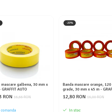
-20%
 mascare galbena, 30 mm x
Banda mascare orange, 120
- GRAFFIT AUTO
grade, 30 mm x 45 m - GRAF
AUTO
3 RON
12,80 RON
16,66 RON
16,00 RON
 comanda
In stoc