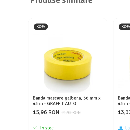
Produse similare
-20%
-20%
Banda mascare galbena, 36 mm x
Banda
45 m - GRAFFIT AUTO
45 m 
15,96 RON
13,3
19,95 RON
In stoc
La