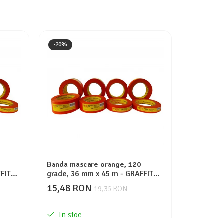
-20%
Banda mascare orange, 120
Banda e
FIT
grade, 36 mm x 45 m - GRAFFIT
9.1m - 
AUTO
15,48 RON
179,6
19,35 RON
In stoc
La c