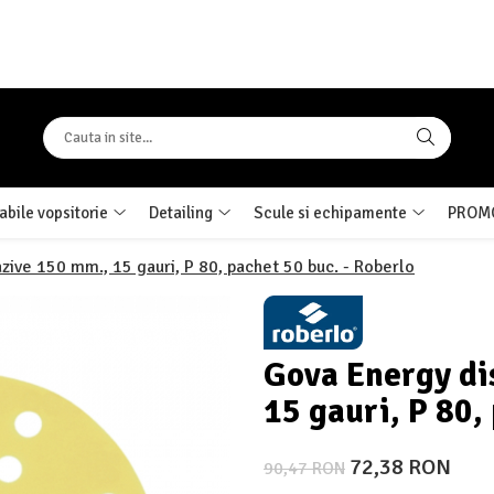
bile vopsitorie
Detailing
Scule si echipamente
PROMO
zive 150 mm., 15 gauri, P 80, pachet 50 buc. - Roberlo
Gova Energy di
15 gauri, P 80,
72,38 RON
90,47 RON