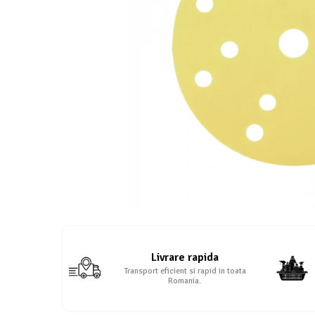
Protectie piele
Protectie vizuala
Vopsire
Sisteme si pahare PPS
Pahare de amestec
Curatare
Tinichigerie
Livrare rapida
Transport eficient si rapid in toata
Romania.