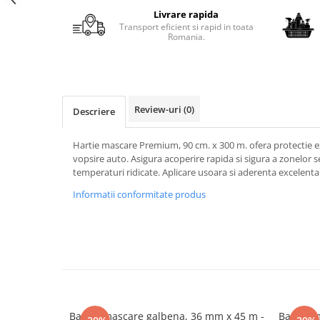
Livrare rapida
Transport eficient si rapid in toata
Romania.
Review-uri
(0)
Descriere
Hartie mascare Premium, 90 cm. x 300 m. ofera protectie ex
vopsire auto. Asigura acoperire rapida si sigura a zonelor sen
temperaturi ridicate. Aplicare usoara si aderenta excelenta
Informatii conformitate produs
Banda mascare galbena, 36 mm x 45 m -
Banda m