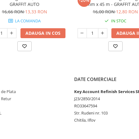
-20%
GRAFFIT AUTO
mm x 45 m - GRAFFIT AU
16,66 RON
13,33 RON
16,00 RON
12,80 RON
LA COMANDA
IN STOC
ADAUGA IN COS
ADAUGA I
DATE COMERCIALE
 de Plata
Key Account Refinish Services S
e Retur
J23/2850/2014
RO33647594
L
Str. Rudeni nr. 103
Chitila, Ilfov