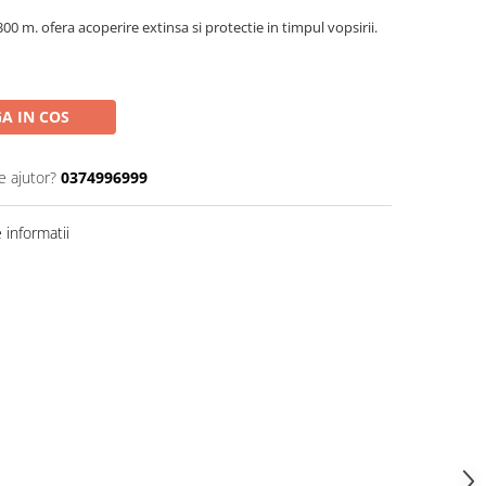
 m. ofera acoperire extinsa si protectie in timpul vopsirii.
A IN COS
e ajutor?
0374996999
informatii