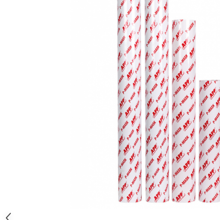
Protectie piele
Protectie vizuala
Vopsire
Sisteme si pahare PPS
Pahare de amestec
Curatare
Tinichigerie