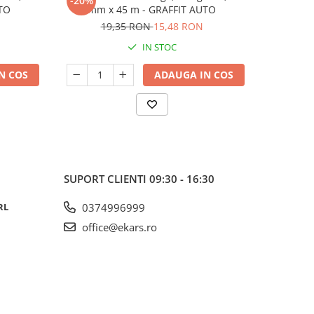
-20%
-30%
TO
mm x 45 m - GRAFFIT AUTO
19,35 RON
15,48 RON
18
IN STOC
N COS
ADAUGA IN COS
SUPORT CLIENTI
09:30 - 16:30
RL
0374996999
office@ekars.ro