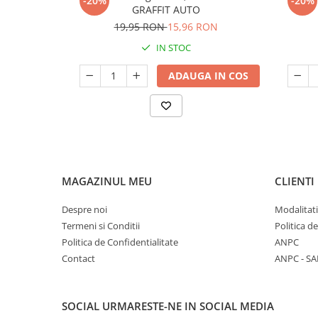
-20%
-20%
GRAFFIT AUTO
19,95 RON
15,96 RON
IN STOC
ADAUGA IN COS
MAGAZINUL MEU
CLIENTI
Despre noi
Modalitati
Termeni si Conditii
Politica d
Politica de Confidentialitate
ANPC
Contact
ANPC - SA
SOCIAL
URMARESTE-NE IN SOCIAL MEDIA