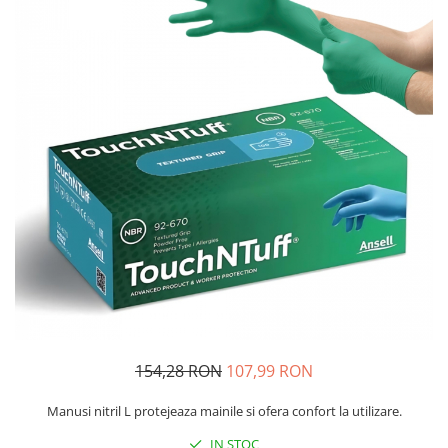
Protectie piele
Protectie vizuala
Vopsire
Sisteme si pahare PPS
Pahare de amestec
Curatare
Tinichigerie
154,28 RON
107,99 RON
Manusi nitril L protejeaza mainile si ofera confort la utilizare.
IN STOC