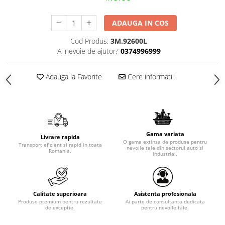
ADAUGA IN COS
Cod Produs:
3M.92600L
Ai nevoie de ajutor?
0374996999
Adauga la Favorite
Cere informatii
Gama variata
Livrare rapida
O gama extinsa de produse pentru
Transport eficient si rapid in toata
nevoile tale din sectorul auto si
Romania.
industrial.
Calitate superioara
Asistenta profesionala
Produse premium pentru rezultate
Ai parte de consultanta dedicata
de exceptie.
pentru nevoile tale.