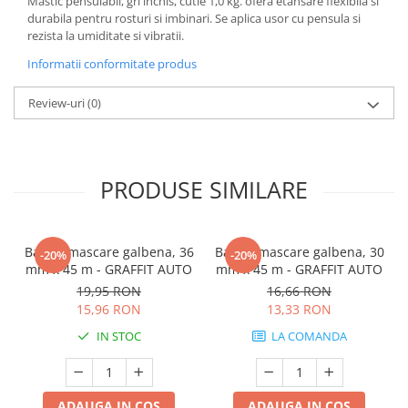
Mastic pensulabil, gri inchis, cutie 1,0 kg. ofera etansare flexibila si
durabila pentru rosturi si imbinari. Se aplica usor cu pensula si
rezista la umiditate si vibratii.
Informatii conformitate produs
Review-uri
(0)
PRODUSE SIMILARE
Banda mascare galbena, 36
Banda mascare galbena, 30
-20%
-20%
mm x 45 m - GRAFFIT AUTO
mm x 45 m - GRAFFIT AUTO
19,95 RON
16,66 RON
15,96 RON
13,33 RON
IN STOC
LA COMANDA
ADAUGA IN COS
ADAUGA IN COS