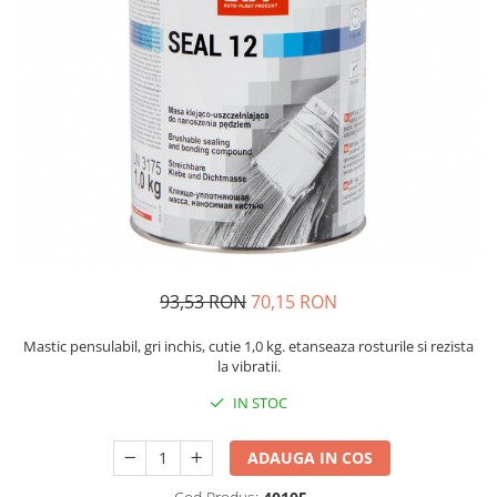
Protectie piele
Protectie vizuala
Vopsire
Sisteme si pahare PPS
Pahare de amestec
Curatare
Tinichigerie
93,53 RON
70,15 RON
Mastic pensulabil, gri inchis, cutie 1,0 kg. etanseaza rosturile si rezista
la vibratii.
IN STOC
ADAUGA IN COS