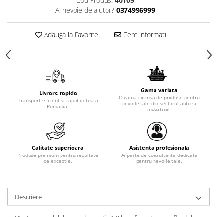
Cod Produs:
40105
Ai nevoie de ajutor?
0374996999
Adauga la Favorite
Cere informatii
Gama variata
Livrare rapida
O gama extinsa de produse pentru
Transport eficient si rapid in toata
nevoile tale din sectorul auto si
Romania.
industrial.
Calitate superioara
Asistenta profesionala
Produse premium pentru rezultate
Ai parte de consultanta dedicata
de exceptie.
pentru nevoile tale.
Descriere